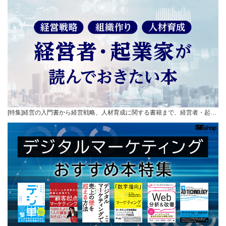
[特集]経営の入門書から経営戦略、人材育成に関する書籍まで、経営者・起…