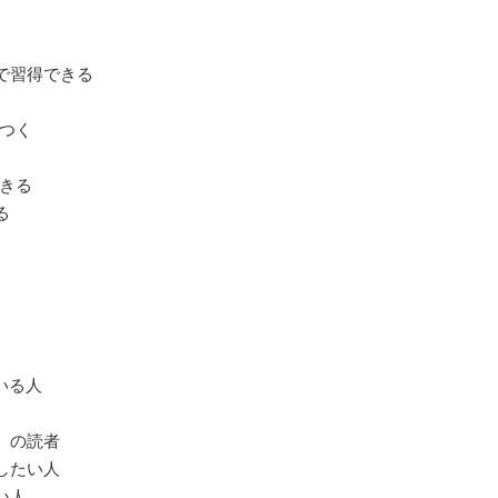
で習得できる
につく
できる
る
いる人
』の読者
したい人
い人