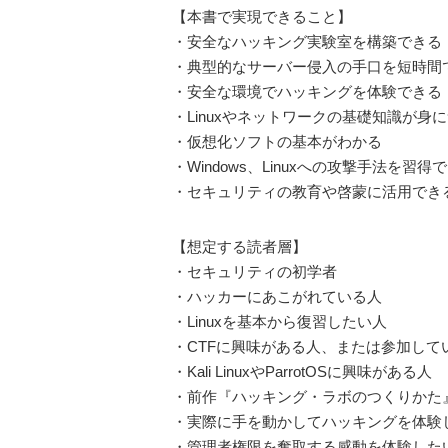
【本書で実現できること】
・安全なハッキング実験室を構築できる
・典型的なサーバー侵入の手口を短時間
・安全な環境でハッキングを体験できる
・Linuxやネットワークの基礎知識が身
・仮想化ソフトの基本がわかる
・Windows、Linuxへの攻撃手法を習得
・セキュリティの教育や啓蒙に活用でき
【想定する読者層】
・セキュリティの初学者
・ハッカーにあこがれている人
・Linuxを基本から復習したい人
・CTFに興味がある人、または参加して
・Kali LinuxやParrotOSに興味がある人
・前作『ハッキング・ラボのつくりかた
・実際に手を動かしてハッキングを体験
・管理者権限を奪取する感動を体験した