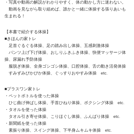
・写真や動画の解説がわかりやすく、体の動かし方に迷わない。
動画を見ながら取り組めば、誰かと一緒に体操する張りあいも
生まれる！
【本書で紹介する体操】
■きほんの家トレ
足首ぐるぐる体操、足の踏み出し体操、五感刺激体操
パンツ上げ下げ体操、おしりふきふき体操、快便マッサージ体
操、尿漏れ予防体操
服脱ぎ体操、全身ゴシゴシ体操、口腔体操、舌の動き活発体操
すみずみぴかぴか体操、ぐっすりおやすみ体操 etc.
■プラスワン家トレ
・ペットボトルを使った体操
ひじ曲げ伸ばし体操、手首ひねり体操、ボクシング体操 etc.
・タオルを使った体操
タオル引き寄せ体操、こりほぐし体操、ふんばり体操 etc.
・新聞紙を使った体操
素振り体操、スイング体操、下半身ムキムキ体操 etc.