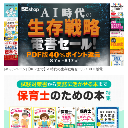
[キャンペーン]【8/17まで】AI時代の生存戦略セール！ PDF版電…