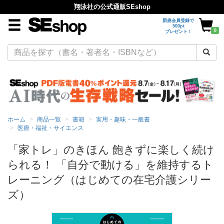
翔泳社の公式通販SEshop
新規会員登録で
500pt
0
プレゼント！
ホーム
商品一覧
書籍
実用・趣味・一般書
医療・福祉・サイエンス
「家トレ」のきほん 飽きずに楽しく続け
られる！ 「自分で動ける」を維持するト
レーニング（はじめての在宅介護シリー
ズ）