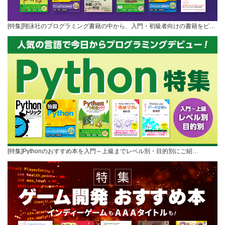
[特集]翔泳社のプログラミング書籍の中から、入門・初級者向けの書籍をピ…
[特集]Pythonのおすすめ本を入門～上級までレベル別・目的別にご紹…