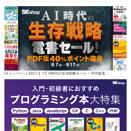
[キャンペーン]【8/17まで】AI時代の生存戦略セール！ PDF版電…