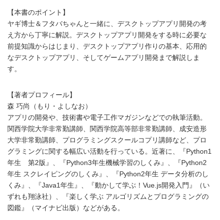
【本書のポイント】
ヤギ博士＆フタバちゃんと一緒に、デスクトップアプリ開発の考
え方から丁寧に解説。デスクトップアプリ開発をする時に必要な
前提知識からはじまり、デスクトップアプリ作りの基本、応用的
なデスクトップアプリ、そしてゲームアプリ開発まで解説しま
す。
【著者プロフィール】
森 巧尚（もり・よしなお）
アプリの開発や、技術書や電子工作マガジンなどでの執筆活動。
関西学院大学非常勤講師、関西学院高等部非常勤講師、成安造形
大学非常勤講師、プログラミングスクールコプリ講師など、プロ
グラミングに関する幅広い活動を行っている。近著に、『Python1
年生 第2版』、『Python3年生機械学習のしくみ』、『Python2
年生 スクレイピングのしくみ』、『Python2年生 データ分析のし
くみ』、『Java1年生』、『動かして学ぶ！Vue.js開発入門』（い
ずれも翔泳社）、『楽しく学ぶ アルゴリズムとプログラミングの
図鑑』（マイナビ出版）などがある。