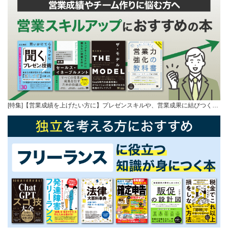
[特集]【営業成績を上げたい方に】プレゼンスキルや、営業成果に結びつく…