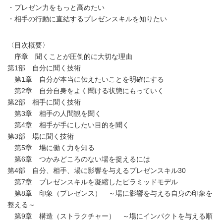
・プレゼン力をもっと高めたい
・相手の行動に直結するプレゼンスキルを知りたい
〈目次概要〉
序章 聞くことが圧倒的に大切な理由
第1部 自分に聞く技術
第1章 自分が本当に伝えたいことを明確にする
第2章 自分自身をよく聞ける状態にもっていく
第2部 相手に聞く技術
第3章 相手の人間観を聞く
第4章 相手が手にしたい目的を聞く
第3部 場に聞く技術
第5章 場に働く力を知る
第6章 つかみどころのない場を捉えるには
第4部 自分、相手、場に影響を与えるプレゼンスキル30
第7章 プレゼンスキルを凝縮したピラミッドモデル
第8章 印象（プレゼンス） ～場に影響を与える自身の印象を
整える～
第9章 構造（ストラクチャー） ～場にインパクトを与える順