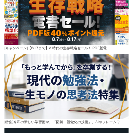
[キャンペーン]【8/17まで】AI時代の生存戦略セール！ PDF版電…
[特集]令和の新しい学習術や、「図解・視覚化の技術」、AIやフレームワ…