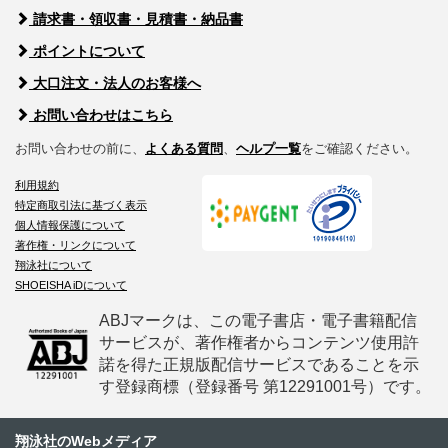
請求書・領収書・見積書・納品書
ポイントについて
大口注文・法人のお客様へ
お問い合わせはこちら
お問い合わせの前に、
よくある質問
、
ヘルプ一覧
をご確認ください。
利用規約
特定商取引法に基づく表示
個人情報保護について
著作権・リンクについて
翔泳社について
SHOEISHA iDについて
ABJマークは、この電子書店・電子書籍配信
サービスが、著作権者からコンテンツ使用許
諾を得た正規版配信サービスであることを示
す登録商標（登録番号 第12291001号）です。
翔泳社のWebメディア