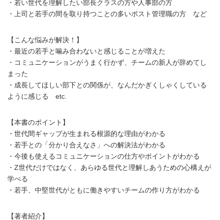
・若い世代を理解したい部長クラスの方や人事部の方
・上司と若手の間を取り持つことの多いポスト管理職の方 など
【こんな悩みが解決！】
・最近の若手と噛み合わないと感じることが増えた
・コミュニケーションがうまく行かず、チームの新人が辞めてし
まった
・成長してほしい部下との関係が、なんだかぎくしゃくしている
ように感じる etc.
【本書のポイント】
・世代間ギャップが生まれる根源的な理由がわかる
・若手との「分かり合えなさ」への解決法がわかる
・今後も使えるコミュニケーションの仕方やポイントがわかる
・Z世代だけではなく、あらゆる世代と理解しあうための心構えが
学べる
・若手、中堅世代がともに働きやすいチームの作り方がわかる
【著者紹介】