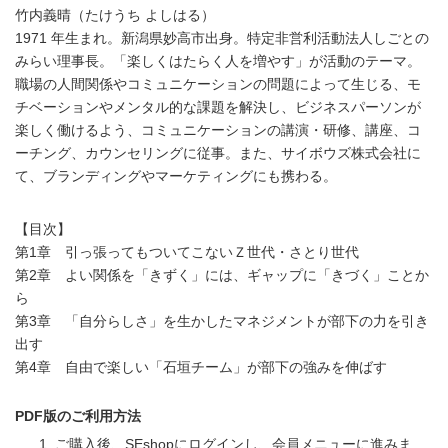
竹内義晴（たけうち よしはる）
1971 年生まれ。新潟県妙高市出身。特定非営利活動法人しごとの
みらい理事長。「楽しくはたらく人を増やす」が活動のテーマ。
職場の人間関係やコミュニケーションの問題によって生じる、モ
チベーションやメンタル的な課題を解決し、ビジネスパーソンが
楽しく働けるよう、コミュニケーションの講演・研修、講座、コ
ーチング、カウンセリングに従事。また、サイボウズ株式会社に
て、ブランディングやマーケティングにも携わる。
【目次】
第1章 引っ張ってもついてこないＺ世代・さとり世代
第2章 よい関係を「きずく」には、ギャップに「きづく」ことか
ら
第3章 「自分らしさ」を生かしたマネジメントが部下の力を引き
出す
第4章 自由で楽しい「石垣チーム」が部下の強みを伸ばす
PDF版のご利用方法
ご購入後、SEshopにログインし、会員メニューに進みま