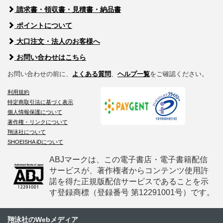
請求書・領収書・見積書・納品書
ポイントについて
大口注文・法人のお客様へ
お問い合わせはこちら
お問い合わせの前に、
よくある質問
、
ヘルプ一覧
をご確認ください。
利用規約
特定商取引法に基づく表示
個人情報保護について
著作権・リンクについて
翔泳社について
SHOEISHA iDについて
ABJマークは、この電子書店・電子書籍配信
サービスが、著作権者からコンテンツ使用許
諾を得た正規版配信サービスであることを示
す登録商標（登録番号 第12291001号）です。
翔泳社のWebメディア