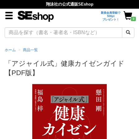
翔泳社の公式通販SEshop
新規会員登録で
500pt
0
プレゼント！
ホーム
商品一覧
「アジャイル式」健康カイゼンガイド
【PDF版】