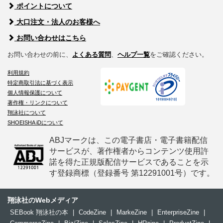
ポイントについて
大口注文・法人のお客様へ
お問い合わせはこちら
お問い合わせの前に、
よくある質問
、
ヘルプ一覧
をご確認ください。
利用規約
特定商取引法に基づく表示
個人情報保護について
著作権・リンクについて
翔泳社について
SHOEISHA iDについて
ABJマークは、この電子書店・電子書籍配信
サービスが、著作権者からコンテンツ使用許
諾を得た正規版配信サービスであることを示
す登録商標（登録番号 第12291001号）です。
翔泳社のWebメディア
SEBook 翔泳社の本
|
CodeZine
|
MarkeZine
|
EnterpriseZine
|