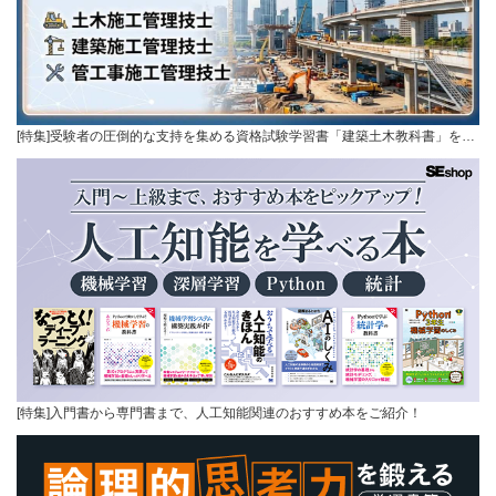
[特集]受験者の圧倒的な支持を集める資格試験学習書「建築土木教科書」を…
[特集]入門書から専門書まで、人工知能関連のおすすめ本をご紹介！