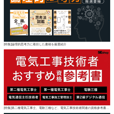
[特集]論理的思考力に着目した書籍を厳選紹介
[特集]第二種電気工事士、電験三種など、電気工事技術者関連の資格参考書…