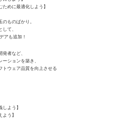
むために最適化しよう】
、
玉のものばかり。
として、
イデアも追加！
開発者など、
レーションを築き、
フトウェア品質を向上させる
義しよう】
えよう】