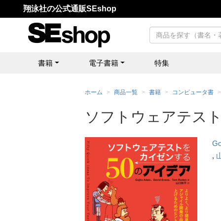
翔泳社の公式通販SEshop
書籍
電子書籍
特集
ホーム
商品一覧
書籍
コンピュータ書
ソフトウェアテスト
Go
,