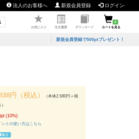
法人のお客様へ
新規会員登録
ログイン
0
お気に入り
注文履歴
ダウンロード
カートを見る
新規会員登録で500ptプレゼント！
,838円（税込）
（本体2,580円＋税
％）
pt (10%)
イントの使い方はこちら
庫あり