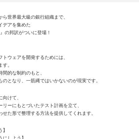
業から世界最大級の銀行組織まで、
イデアを集めた
our Tests』の邦訳がついに登場！
フトウェアを開発するためには、
ます。
時間的な制約のもと、
ものとなり、一筋縄ではいかないのが現実です。
に向けて、
ーリーにもとづいたテスト計画を立て、
わせた形で整理する方法を提供してくれます。
う】
うにしよう】