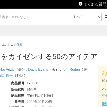
よくある質問
エンジニア必携
をカイゼンする50のアイデア
jko Adzic
（著） ,
David Evans
（著） ,
Tom Roden
（著）
2
山口 鉄平
（翻訳）
10
商品番号
176060
258
販売状態
発売中
ポ
納品形態
宅配便にてお届け
発売日
2022年09月20日
在