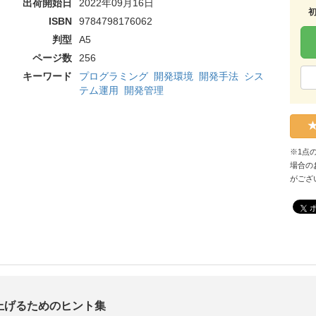
出荷開始日
2022年09月16日
ISBN
9784798176062
判型
A5
ページ数
256
キーワード
プログラミング
開発環境
開発手法
シス
テム運用
開発管理
※1点
場合の
がござ
上げるためのヒント集