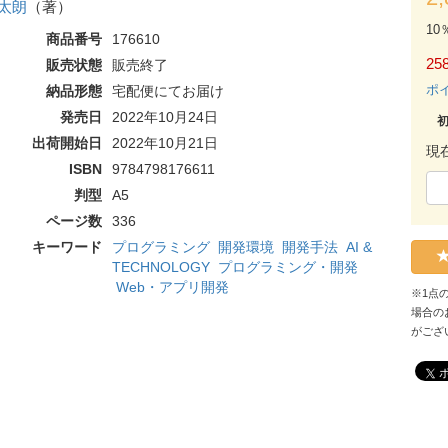
太朗
（著）
10
商品番号
176610
258
販売状態
販売終了
ポ
納品形態
宅配便にてお届け
発売日
2022年10月24日
出荷開始日
2022年10月21日
現
ISBN
9784798176611
判型
A5
ページ数
336
キーワード
プログラミング
開発環境
開発手法
AI &
TECHNOLOGY
プログラミング・開発
Web・アプリ開発
※1点
場合の
がござ