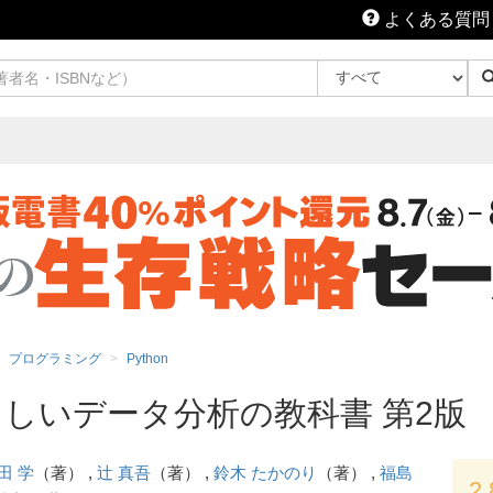
よくある質問
プログラミング
Python
たらしいデータ分析の教科書 第2版
田 学
（著） ,
辻 真吾
（著） ,
鈴木 たかのり
（著） ,
福島
2