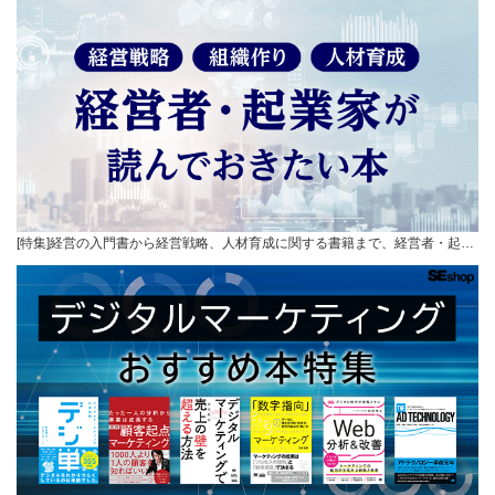
[特集]経営の入門書から経営戦略、人材育成に関する書籍まで、経営者・起…