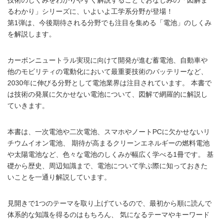
るわかり」シリーズに、いよいよ工学系分野が登場！
第1弾は、今後期待される分野でも注目を集める「電池」のしくみ
を解説します。
カーボンニュートラル実現に向けて開発が進む蓄電池、⾃動⾞や
他のモビリティの電動化において最重要技術のバッテリーなど、
2030年に伸びる分野として電池業界は注目されています。 本書で
は技術の発展に欠かせない電池について、図解で網羅的に解説し
ていきます。
本書は、一次電池や二次電池、スマホやノートPCに欠かせないリ
チウムイオン電池、 期待が高まるクリーンエネルギーの燃料電池
や太陽電池など、色々な電池のしくみが幅広く学べる1冊です。 基
礎から歴史、周辺知識まで、電池について学ぶ際に知っておきた
いことを一通り解説しています。
見開きで1つのテーマを取り上げているので、最初から順に読んで
体系的な知識を得るのはもちろん、 気になるテーマやキーワード