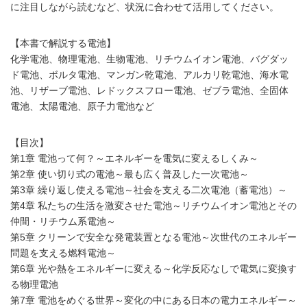
に注目しながら読むなど、状況に合わせて活用してください。
【本書で解説する電池】
化学電池、物理電池、生物電池、リチウムイオン電池、バグダッ
ド電池、ボルタ電池、マンガン乾電池、アルカリ乾電池、海水電
池、リザーブ電池、レドックスフロー電池、ゼブラ電池、全固体
電池、太陽電池、原子力電池など
【目次】
第1章 電池って何？～エネルギーを電気に変えるしくみ～
第2章 使い切り式の電池～最も広く普及した一次電池～
第3章 繰り返し使える電池～社会を支える二次電池（蓄電池）～
第4章 私たちの生活を激変させた電池～リチウムイオン電池とその
仲間・リチウム系電池～
第5章 クリーンで安全な発電装置となる電池～次世代のエネルギー
問題を支える燃料電池～
第6章 光や熱をエネルギーに変える～化学反応なしで電気に変換す
る物理電池
第7章 電池をめぐる世界～変化の中にある日本の電力エネルギー～