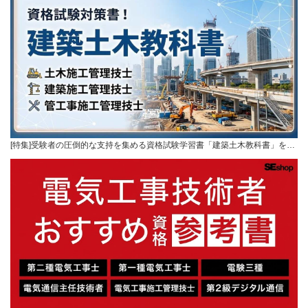
[特集]受験者の圧倒的な支持を集める資格試験学習書「建築土木教科書」を…