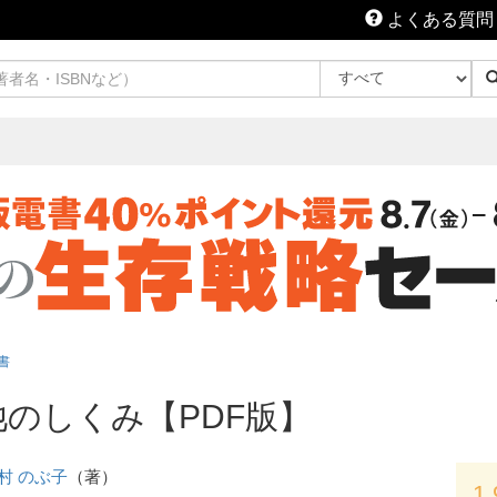
よくある質問
書
池のしくみ【PDF版】
村 のぶ子
（著）
1