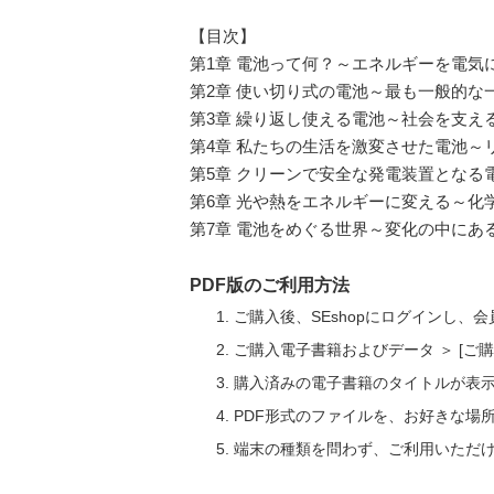
【目次】
第1章 電池って何？～エネルギーを電気
第2章 使い切り式の電池～最も一般的な
第3章 繰り返し使える電池～社会を支え
第4章 私たちの生活を激変させた電池～
第5章 クリーンで安全な発電装置とな
第6章 光や熱をエネルギーに変える～化
第7章 電池をめぐる世界～変化の中にあ
PDF版のご利用方法
ご購入後、SEshopにログインし、
ご購入電子書籍およびデータ ＞ [
購入済みの電子書籍のタイトルが表
PDF形式のファイルを、お好きな場
端末の種類を問わず、ご利用いただ