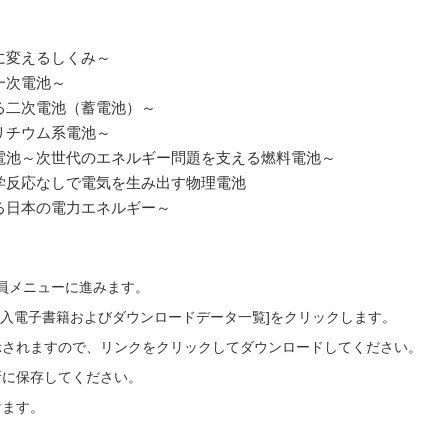
に変えるしくみ～
一次電池～
る二次電池（蓄電池）～
リチウム系電池～
る電池～次世代のエネルギー問題を支える燃料電池～
学反応なしで電気を生み出す物理電池
る日本の電力エネルギー～
会員メニューに進みます。
ご購入電子書籍およびダウンロードデータ一覧]をクリックします。
示されますので、リンクをクリックしてダウンロードしてください。
所に保存してください。
けます。