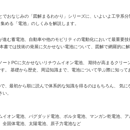
とでおなじみの「図解まるわかり」シリーズに、いよいよ工学系分
を集める「電池」のしくみを解説します。
が進む蓄電池、⾃動⾞や他のモビリティの電動化において最重要技術
 本書では技術の発展に欠かせない電池について、図解で網羅的に
ノートPCに欠かせないリチウムイオン電池、 期待が高まるクリー
です。 基礎から歴史、周辺知識まで、電池について学ぶ際に知って
ので、最初から順に読んで体系的な知識を得るのはもちろん、 気に
さい。
ムイオン電池、バグダッド電池、ボルタ電池、マンガン乾電池、ア
、全固体電池、太陽電池、原子力電池など