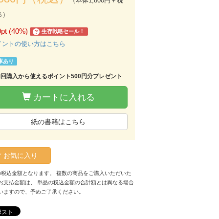
（本体1,800円＋税
％）
0pt (40%)
生存戦略セール！
?
イントの使い方はこちら
庫あり
初回購入から使えるポイント500円分プレゼント
カートに入れる
紙の書籍はこちら
お気に入り
の税込金額となります。 複数の商品をご購入いただいた
お支払金額は、 単品の税込金額の合計額とは異なる場合
いますので、予めご了承ください。
ポスト