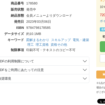
商品番号
178580
10
販売状態
発売中
72
納品形態
会員メニューよりダウンロード
ポ
発売日
2023年03月06日
ISBN
9784798178585
在
データサイズ
約10.1MB
キーワード
図解まるわかり
スキルアップ
電気・建築
理工
理工資格
資格その他
制限事項
印刷不可・テキストのコピー不可
PDFの利用制限について
PDFをご利用にあたっての注意
推奨環境
※1点
場合の
がござ