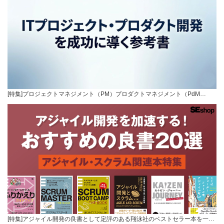
[特集]プロジェクトマネジメント（PM）プロダクトマネジメント（PdM…
[特集]アジャイル開発の良書として定評のある翔泳社のベストセラー本を一…