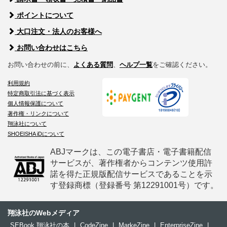
ポイントについて
大口注文・法人のお客様へ
お問い合わせはこちら
お問い合わせの前に、
よくある質問
、
ヘルプ一覧
をご確認ください。
利用規約
特定商取引法に基づく表示
個人情報保護について
著作権・リンクについて
翔泳社について
SHOEISHA iDについて
ABJマークは、この電子書店・電子書籍配信
サービスが、著作権者からコンテンツ使用許
諾を得た正規版配信サービスであることを示
す登録商標（登録番号 第12291001号）です。
翔泳社のWebメディア
SEBook 翔泳社の本
|
CodeZine
|
MarkeZine
|
EnterpriseZine
|