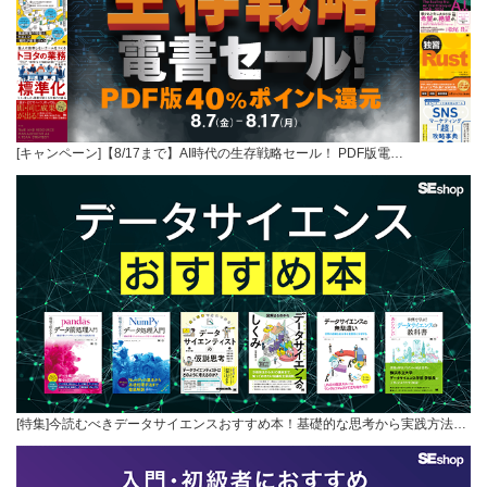
[キャンペーン]【8/17まで】AI時代の生存戦略セール！ PDF版電…
[特集]今読むべきデータサイエンスおすすめ本！基礎的な思考から実践方法…