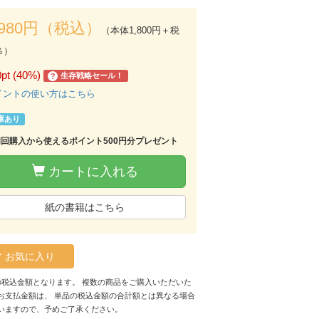
,980円（税込）
（本体1,800円＋税
％）
0pt (40%)
生存戦略セール！
?
イントの使い方はこちら
庫あり
初回購入から使えるポイント500円分プレゼント
カートに入れる
紙の書籍はこちら
お気に入り
の税込金額となります。 複数の商品をご購入いただいた
お支払金額は、 単品の税込金額の合計額とは異なる場合
いますので、予めご了承ください。