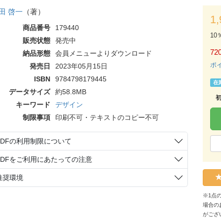
田 啓一
（著）
1
商品番号
179440
10
販売状態
発売中
72
納品形態
会員メニューよりダウンロード
ポ
発売日
2023年05月15日
ISBN
9784798179445
在
データサイズ
約58.8MB
キーワード
デザイン
制限事項
印刷不可・テキストのコピー不可
PDFの利用制限について
PDFをご利用にあたっての注意
推奨環境
※1点
場合の
がござ