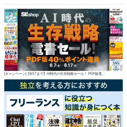
[キャンペーン]【8/17まで】AI時代の生存戦略セール！ PDF版電…