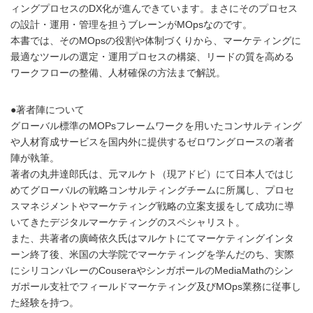
ィングプロセスのDX化が進んできています。まさにそのプロセス
の設計・運用・管理を担うブレーンがMOpsなのです。
本書では、そのMOpsの役割や体制づくりから、マーケティングに
最適なツールの選定・運用プロセスの構築、リードの質を高める
ワークフローの整備、人材確保の方法まで解説。
●著者陣について
グローバル標準のMOPsフレームワークを用いたコンサルティング
や人材育成サービスを国内外に提供するゼロワングロースの著者
陣が執筆。
著者の丸井達郎氏は、元マルケト（現アドビ）にて日本人ではじ
めてグローバルの戦略コンサルティングチームに所属し、プロセ
スマネジメントやマーケティング戦略の立案支援をして成功に導
いてきたデジタルマーケティングのスペシャリスト。
また、共著者の廣崎依久氏はマルケトにてマーケティングインタ
ーン終了後、米国の大学院でマーケティングを学んだのち、実際
にシリコンバレーのCouseraやシンガポールのMediaMathのシン
ガポール支社でフィールドマーケティング及びMOps業務に従事し
た経験を持つ。