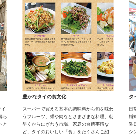
豊かなタイの食文化
タ
マイ
スーパーで買える基本の調味料から旬を味わ
日
暮ら
うフルーツ、麺や肉などさまざまな料理、朝
婚
トと
早くからにぎわう市場、家庭の台所事情な
曜
。
ど、タイのおいしい「食」をたくさんご紹
シ