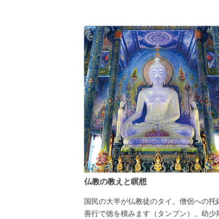
仏教の教えと瞑想
国民の大半が仏教徒のタイ。僧侶への托
善行で徳を積みます（タンブン）。幼少