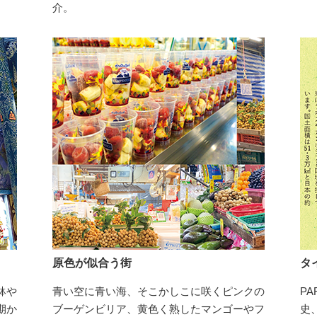
介。
原色が似合う街
タ
鉢や
青い空に青い海、そこかしこに咲くピンクの
P
期か
ブーゲンビリア、黄色く熟したマンゴーやフ
史