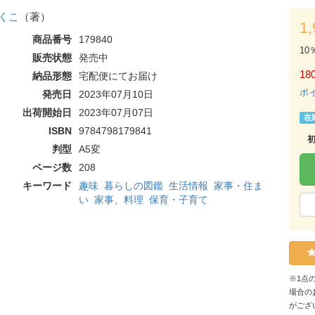
くこ
（著）
1
商品番号
179840
10
販売状態
発売中
180
納品形態
宅配便にてお届け
ポ
発売日
2023年07月10日
出荷開始日
2023年07月07日
在
ISBN
9784798179841
判型
A5変
ページ数
208
キーワード
趣味
暮らしの図鑑
生活情報
家事・住ま
い
家事、料理
保育・子育て
※1点
場合の
がござ