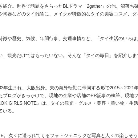
紹介。世界で話題をさらったBLドラマ「2gather」の他、沼落
や陶器などのタイ雑貨に、メイクが特徴的なタイの美容コスメ、ダ
特徴や歴史、気候、年間行事、交通事情など、「タイ生活のいろは
い、観光だけではもったいない。そんな「タイの毎日」を紹介しま
83年生まれ、大阪出身。夫の海外転勤に帯同する形で2015～202
たブログがきっかけで、現地の企業や店舗のPR記事の執筆、現地
OK GIRLS NOTE』は、タイの観光・グルメ・美容・買い物・生
ている。
INE。次々に送られてくるフォトジェニックな写真と人々の楽しそ