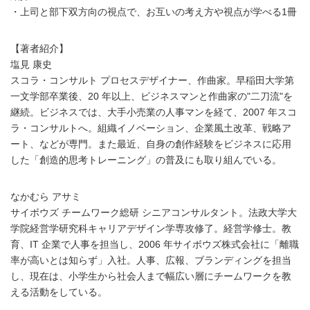
・上司と部下双方向の視点で、お互いの考え方や視点が学べる1冊
【著者紹介】
塩見 康史
スコラ・コンサルト プロセスデザイナー、作曲家。早稲田大学第
一文学部卒業後、20 年以上、ビジネスマンと作曲家の"二刀流"を
継続。ビジネスでは、大手小売業の人事マンを経て、2007 年スコ
ラ・コンサルトへ。組織イノベーション、企業風土改革、戦略ア
ート、などが専門。また最近、自身の創作経験をビジネスに応用
した「創造的思考トレーニング」の普及にも取り組んでいる。
なかむら アサミ
サイボウズ チームワーク総研 シニアコンサルタント。法政大学大
学院経営学研究科キャリアデザイン学専攻修了。経営学修士。教
育、IT 企業で人事を担当し、2006 年サイボウズ株式会社に「離職
率が高いとは知らず」入社。人事、広報、ブランディングを担当
し、現在は、小学生から社会人まで幅広い層にチームワークを教
える活動をしている。