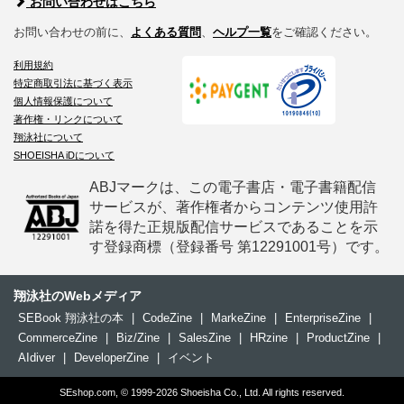
お問い合わせはこちら
お問い合わせの前に、
よくある質問
、
ヘルプ一覧
をご確認ください。
利用規約
特定商取引法に基づく表示
個人情報保護について
著作権・リンクについて
翔泳社について
SHOEISHA iDについて
ABJマークは、この電子書店・電子書籍配信
サービスが、著作権者からコンテンツ使用許
諾を得た正規版配信サービスであることを示
す登録商標（登録番号 第12291001号）です。
翔泳社のWebメディア
SEBook 翔泳社の本
|
CodeZine
|
MarkeZine
|
EnterpriseZine
|
CommerceZine
|
Biz/Zine
|
SalesZine
|
HRzine
|
ProductZine
|
AIdiver
|
DeveloperZine
|
イベント
SEshop.com, © 1999-2026 Shoeisha Co., Ltd. All rights reserved.