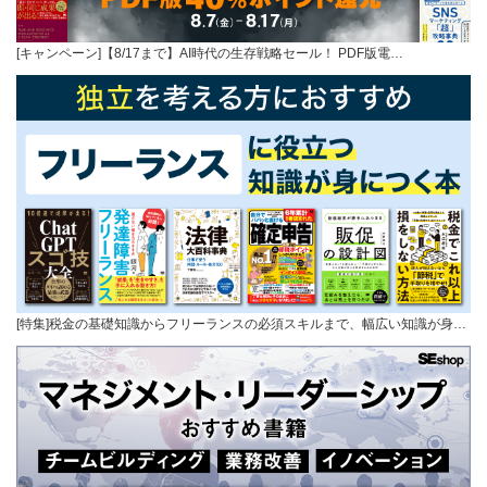
[キャンペーン]【8/17まで】AI時代の生存戦略セール！ PDF版電…
[特集]税金の基礎知識からフリーランスの必須スキルまで、幅広い知識が身…