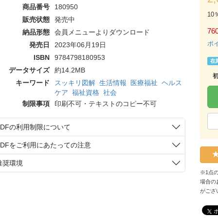
商品番号
180950
10
販売状態
発売中
76
納品形態
会員メニューよりダウンロード
ポ
発売日
2023年06月19日
ISBN
9784798180953
在
データサイズ
約14.2MB
キーワード
スッキリ図解
生活情報
医療福祉
ヘルス
ケア
福祉資格
社会
制限事項
印刷不可・テキストのコピー不可
PDFの利用制限について
PDFをご利用にあたっての注意
推奨環境
※1点
場合の
がござ