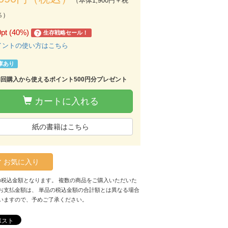
（本体1,900円＋税
％）
0pt (40%)
生存戦略セール！
?
イントの使い方はこちら
庫あり
初回購入から使えるポイント500円分プレゼント
カートに入れる
紙の書籍はこちら
お気に入り
の税込金額となります。 複数の商品をご購入いただいた
お支払金額は、 単品の税込金額の合計額とは異なる場合
いますので、予めご了承ください。
ポスト