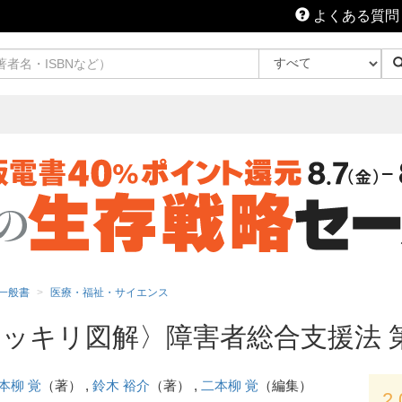
よくある質問
一般書
医療・福祉・サイエンス
ッキリ図解〉障害者総合支援法 第
本柳 覚
（著） ,
鈴木 裕介
（著） ,
二本柳 覚
（編集）
2