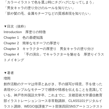
「カラーイラストで色を選ぶ時にチグハグになってしまう」
「男女キャラの塗り分けのルールを知りたい」
「肌や髪の毛、金属モチーフなどの質感表現を知りたい」
▼目次（抜粋）
Introduction 厚塗りの特徴
Chapter 1 色の基礎知識
Chapter 2 簡単なモチーフの厚塗り
Chapter 3 キャラクターの厚塗り 男女キャラの塗り分け
Chapter 4 「手の演出」でキャラクターを魅せる 厚塗りイラス
トメイキング
▼著者
増岡
創作活動のテーマは停滞とあがき。手の描写が得意。手を使った
表現やシンプルなモチーフで感情や情感を伝えることを意識して
いる。神戸市外国語大学卒。これまでに、京都芸術大学通信教育
部イラストレーションコース非常勤講師、CLASS101デジタルイ
ラスト講師、WEGO放課後アート部第四回SNSアートコンテスト