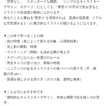
「背景なし」「スタンダードな構図」「シンプルなキャラクター
デザイン、モチーフ」だとしても、“厚塗り”の手法で色を塗ると、
イラストの完成度が格段に上がります。
色をたくさん重ねる“厚塗り”を習得すれば、質感や温度感、リアル
な空気感をまとった魅力的なイラストが描けるようになります。
▼この本で学べることの例
・色の特徴（色によって変わる印象、心理的効果）
・光と影の種類、特徴
・ライティング（明暗）を決める際の考え方
・チグハグにならない色選びのルール
・男女キャラの塗り分け、骨格の特徴
・ニュアンスのあるキャラクターの各パーツの塗り方（手、瞳、
髪の毛 etc.）
・質感を感じさせる塗り方（ガラス瓶、透明な液体）
▼こんな方におすすめです
「個性的なキャラクターデザイン、奇抜な構図で絵を描くのが苦
手」