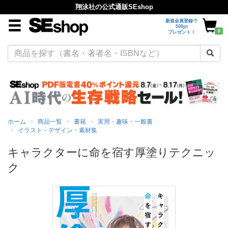
翔泳社の公式通販SEshop
新規会員登録で
500pt
0
プレゼント！
ホーム
商品一覧
書籍
実用・趣味・一般書
イラスト・デザイン・素材集
キャラクターに命を宿す厚塗りテクニッ
ク