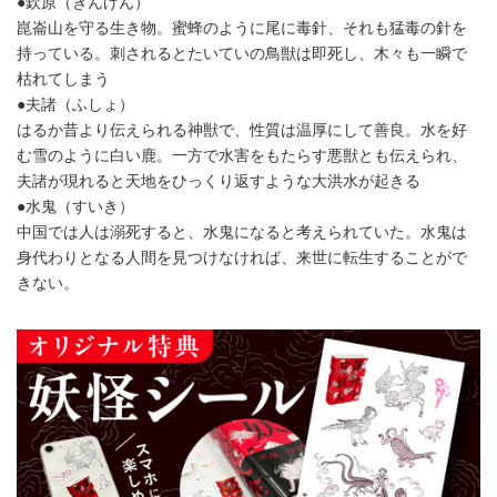
●欽原（きんげん）
崑崙山を守る生き物。蜜蜂のように尾に毒針、それも猛毒の針を
持っている。刺されるとたいていの鳥獣は即死し、木々も一瞬で
枯れてしまう
●夫諸（ふしょ）
はるか昔より伝えられる神獣で、性質は温厚にして善良。水を好
む雪のように白い鹿。一方で水害をもたらす悪獣とも伝えられ、
夫諸が現れると天地をひっくり返すような大洪水が起きる
●水鬼（すいき）
中国では人は溺死すると、水鬼になると考えられていた。水鬼は
身代わりとなる人間を見つけなければ、来世に転生することがで
きない。