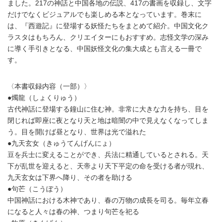
ました。217の神話と中国各地の伝説、417の書画を収録し、文字
だけでなくビジュアルでも楽しめる本となっています。巻末に
は、『西遊記』に登場する妖怪たちをまとめて紹介。中国文化ク
ラスタはもちろん、クリエイターにもおすすめ。志怪文学の深み
に導く手引きとなる、中国妖怪文化の集大成とも言える一冊で
す。
〈本書収録内容（一部）〉
●燭龍（しょくりゅう）
古代神話に登場する鐘山に住む神。非常に大きな力を持ち、目を
閉じれば即座に夜となり天と地は暗闇の中で見えなくなってしま
う。目を開けば昼となり、世界は光で溢れた
●九天玄女（きゅうてんげんにょ）
豆を兵士に変えることができ、兵法に精通しているとされる。天
下が乱世を迎えると、天帝より天下平定の命を受ける者が現れ、
九天玄女は下界へ降り、その者を助ける
●句芒（こうぼう）
中国神話における木神であり、春の万物の成長を司る。毎年立春
になると人々は春の神、つまり句芒を祀る