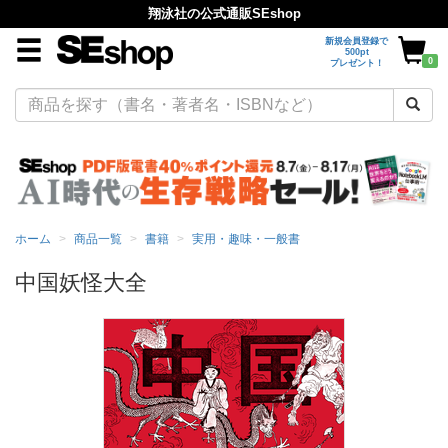
翔泳社の公式通販SEshop
新規会員登録で
500pt
0
プレゼント！
ホーム
商品一覧
書籍
実用・趣味・一般書
中国妖怪大全