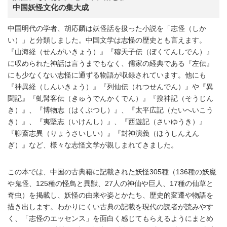
中国妖怪文化の集大成
中国明代の学者、胡応麟は妖怪話を扱った小説を「志怪（しか
い）」と分類しました。中国文学は志怪の歴史とも言えます。
『山海経（せんがいきょう）』『穆天子伝（ぼくてんしでん）』
に収められた神話は言うまでもなく、儒家の経典である『左伝』
にも少なくない志怪に通ずる物語が収録されています。他にも
『神異経（しんいきょう）』『列仙伝（れつせんでん）』や『異
聞記』『虬髯客伝（きゅうでんかくでん）』『搜神記（そうじん
き）』、『博物志（はくぶつし）』、『太平広記（たいへいこう
き）』、『夷堅志（いけんし）』、『西遊記（さいゆうき）』
『聊斎志異（りょうさいしい）』『封神演義（ほうしんえん
ぎ）』など、様々な志怪文学が親しまれてきました。
この本では、中国の古典籍に記載された妖怪305種（136種の妖魔
や鬼怪、125種の怪鳥と異獣、27人の神仙や巨人、17種の仙草と
奇虫）を掲載し、妖怪の由来や姿とかたち、歴史的変遷や物語を
描き出します。わかりにくい古典の記載を現代の読者が読みやす
く、「志怪のエッセンス」を面白く感じてもらえるようにまとめ