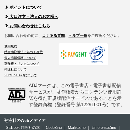
ポイントについて
大口注文・法人のお客様へ
お問い合わせはこちら
お問い合わせの前に、
よくある質問
、
ヘルプ一覧
をご確認ください。
利用規約
特定商取引法に基づく表示
個人情報保護について
著作権・リンクについて
翔泳社について
SHOEISHA iDについて
ABJマークは、この電子書店・電子書籍配信
サービスが、著作権者からコンテンツ使用許
諾を得た正規版配信サービスであることを示
す登録商標（登録番号 第12291001号）です。
翔泳社のWebメディア
SEBook 翔泳社の本
|
CodeZine
|
MarkeZine
|
EnterpriseZine
|