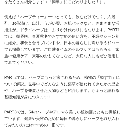
をたくさん紹介します（「簡単」にこだわりました！）。
例えば「ハーブティー」一つとっても、飲むだけでなく、入浴
剤、お茶漬け、出汁、うがい薬、お肌パックなど、さまざまな活
用法が。ドライハーブは、ふりかけ代わりにもなります。PART1
では、朝昼晩、春夏秋冬でおすすめの使い方を、不調やシーン別
に紹介。和食と合うブレンドや、日本の暮らしに寄り添う和ハー
ブも掲載しています。ご自愛タイムのセルフケアはもちろん、家
族の健康ケア、来客のおもてなしなど、大切な人にもぜひ活用し
てみてください。
PART2では、ハーブにもっと癒されるため、植物の「癒す力」に
ついて解説。世界中でどんなふうに薬草が使われてきたかの歴史
や、ハーブを発展させた人物なども紹介します。ちょっと語れる
基礎知識が身につきます！
PART3では、54のハーブやアロマを美しい植物画とともに掲載し
ています。健康や美容のために毎日の暮らしにハーブを取り入れ
てみたい方におすすめの一冊です。