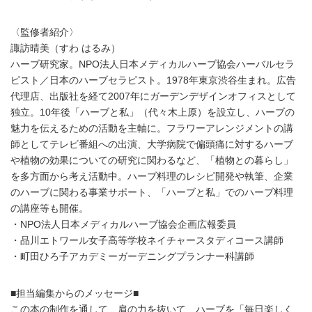
〈監修者紹介〉
諏訪晴美（すわ はるみ）
ハーブ研究家。NPO法人日本メディカルハーブ協会ハーバルセラ
ピスト／日本のハーブセラピスト。1978年東京渋谷生まれ。広告
代理店、出版社を経て2007年にガーデンデザインオフィスとして
独立。10年後「ハーブと私」（代々木上原）を設立し、ハーブの
魅力を伝えるための活動を主軸に。フラワーアレンジメントの講
師としてテレビ番組への出演、大学病院で偏頭痛に対するハーブ
や植物の効果についての研究に関わるなど、「植物との暮らし」
を多方面から考え活動中。ハーブ料理のレシピ開発や執筆、企業
のハーブに関わる事業サポート、「ハーブと私」でのハーブ料理
の講座等も開催。
・NPO法人日本メディカルハーブ協会企画広報委員
・品川エトワール女子高等学校ネイチャースタディコース講師
・町田ひろ子アカデミーガーデニングプランナー科講師
■担当編集からのメッセージ■
この本の制作を通して、肩の力を抜いて、ハーブを「毎日楽しく