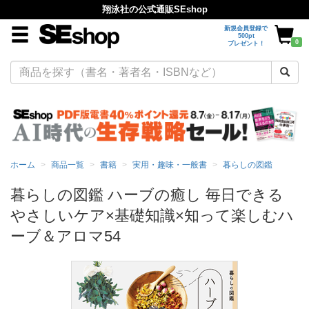
翔泳社の公式通販SEshop
新規会員登録で
500pt
0
プレゼント！
ホーム
商品一覧
書籍
実用・趣味・一般書
暮らしの図鑑
暮らしの図鑑 ハーブの癒し 毎日できる
やさしいケア×基礎知識×知って楽しむハ
ーブ＆アロマ54