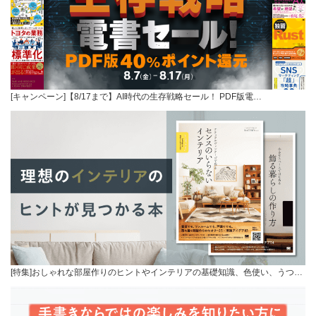
[キャンペーン]【8/17まで】AI時代の生存戦略セール！ PDF版電…
[特集]おしゃれな部屋作りのヒントやインテリアの基礎知識、色使い、うつ…