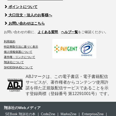
ポイントについて
大口注文・法人のお客様へ
お問い合わせはこちら
お問い合わせの前に、
よくある質問
、
ヘルプ一覧
をご確認ください。
利用規約
特定商取引法に基づく表示
個人情報保護について
著作権・リンクについて
翔泳社について
SHOEISHA iDについて
ABJマークは、この電子書店・電子書籍配信
サービスが、著作権者からコンテンツ使用許
諾を得た正規版配信サービスであることを示
す登録商標（登録番号 第12291001号）です。
翔泳社のWebメディア
SEBook 翔泳社の本
|
CodeZine
|
MarkeZine
|
EnterpriseZine
|