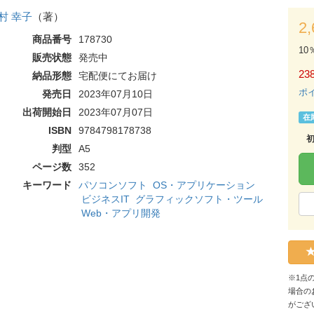
村 幸子
（著）
2
商品番号
178730
10
販売状態
発売中
238
納品形態
宅配便にてお届け
ポ
発売日
2023年07月10日
出荷開始日
2023年07月07日
在
ISBN
9784798178738
判型
A5
ページ数
352
キーワード
パソコンソフト
OS・アプリケーション
ビジネスIT
グラフィックソフト・ツール
Web・アプリ開発
※1点
場合の
がござ