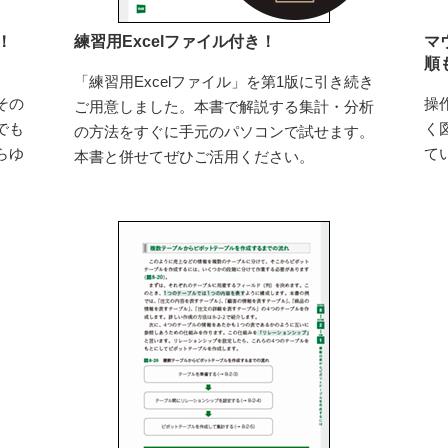
！
練習用Excelファイル付き！
マ
順
「練習用Excelファイル」を第1版に引き続き
その
操
ご用意しました。本書で解説する集計・分析
でも
く
の方法をすぐに手元のパソコンで試せます。
らゆ
て
本書と併せてぜひご活用ください。