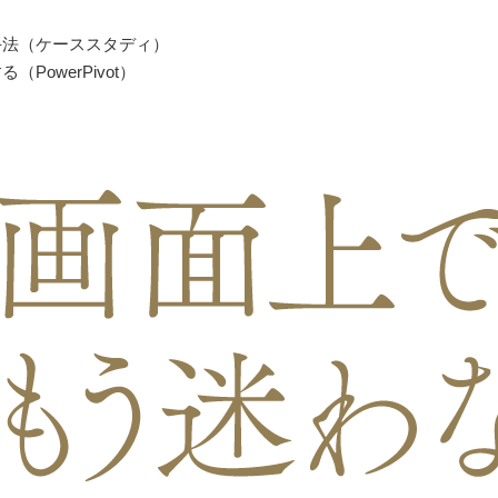
手法（ケーススタディ）
owerPivot）