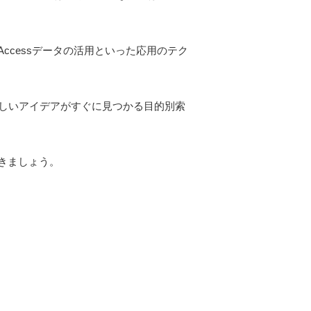
cessデータの活用といった応用のテク
＆欲しいアイデアがすぐに見つかる目的別索
きましょう。