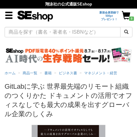
翔泳社の公式通販SEshop
新規会員登録で
500pt
0
プレゼント！
ホーム
商品一覧
書籍
ビジネス書
マネジメント・経営
GitLabに学ぶ 世界最先端のリモート組織
のつくりかた ドキュメントの活用でオフ
ィスなしでも最大の成果を出すグローバ
ル企業のしくみ