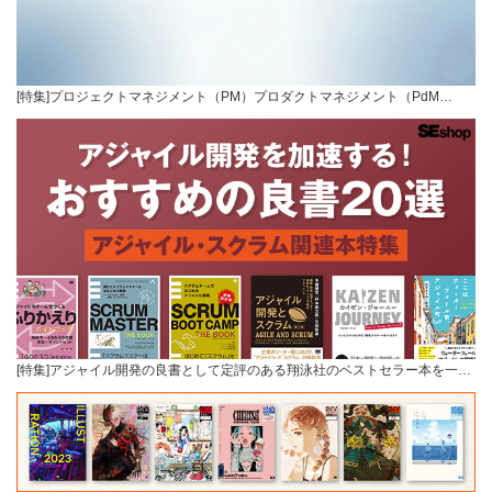
[特集]プロジェクトマネジメント（PM）プロダクトマネジメント（PdM…
[特集]アジャイル開発の良書として定評のある翔泳社のベストセラー本を一…