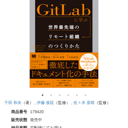
千田 和央
（著） ,
伊藤 俊廷
（監修） ,
佐々木 直晴
（監修）
商品番号
179420
販売状態
発売中
納品形態
宅配便にてお届け