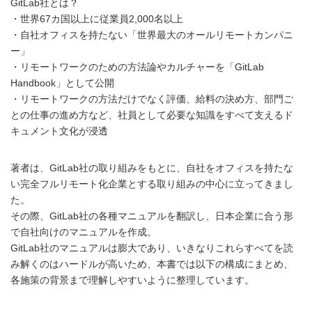
GitLab社とは？
・世界67カ国以上に従業員2,000名以上
・自社オフィスを持たない「世界最大のオールリモートカンパニ
ー」
・リモートワークのための方法論やカルチャーを「GitLab
Handbook」として公開
・リモートワークの方法だけでなく評価、給料の決め方、部門ご
との仕事の進め方など、社員として必要な知識をすべて支えるド
キュメント文化が浸透
著者は、GitLab社の取り組みをもとに、自社をオフィスを持たな
い完全フルリモート化企業とする取り組みの中心に立ってきまし
た。
その際、GitLab社の各種マニュアルを翻訳し、日本企業に合う形
で自社向けのマニュアルを作成。
GitLab社のマニュアルは膨大であり、いきなりこれらすべてを読
み解くのはハードルが高いため、本書では以下の構成にまとめ、
各施策の背景まで理解しやすいように整理しています。