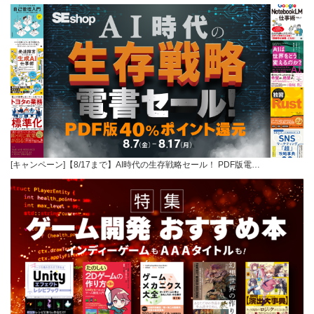
[キャンペーン]【8/17まで】AI時代の生存戦略セール！ PDF版電…