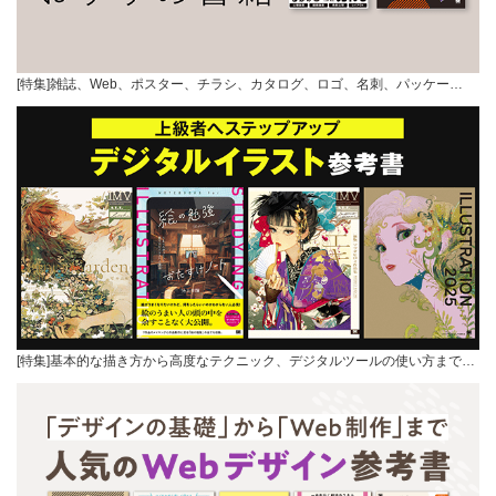
[特集]雑誌、Web、ポスター、チラシ、カタログ、ロゴ、名刺、パッケー…
[特集]基本的な描き方から高度なテクニック、デジタルツールの使い方まで…