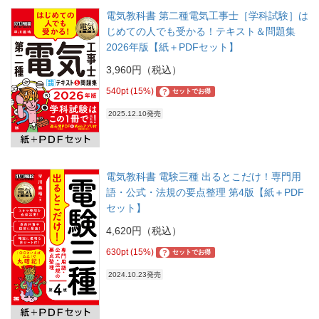
電気教科書 第二種電気工事士［学科試験］は
じめての人でも受かる！テキスト＆問題集
2026年版【紙＋PDFセット】
3,960円（税込）
540pt (15%)
?
セットでお得
2025.12.10発売
電気教科書 電験三種 出るとこだけ！専門用
語・公式・法規の要点整理 第4版【紙＋PDF
セット】
4,620円（税込）
630pt (15%)
?
セットでお得
2024.10.23発売