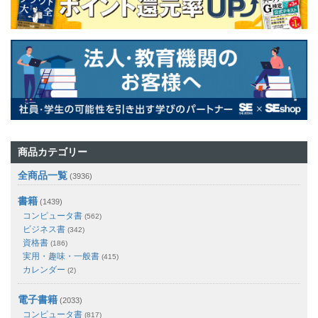
商品カテゴリー
全商品一覧
(3936)
書籍
(1439)
コンピュータ書
(562)
ビジネス書
(342)
資格書
(186)
実用・趣味・一般書
(415)
カレンダー
(2)
電子書籍
(2033)
コンピュータ書
(817)