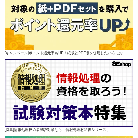
[キャンペーン]ポイント還元率もUP！紙版とPDF版を併用したい方にお…
[特集]情報処理技術者試験対策なら「情報処理教科書シリーズ」