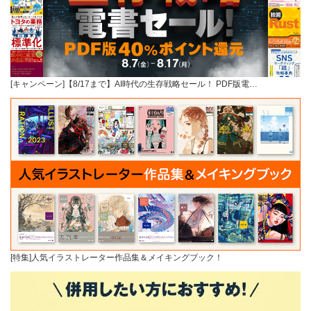
[キャンペーン]【8/17まで】AI時代の生存戦略セール！ PDF版電…
[特集]人気イラストレーター作品集＆メイキングブック！