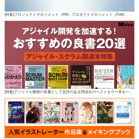
[特集]プロジェクトマネジメント（PM）プロダクトマネジメント（PdM…
[特集]アジャイル開発の良書として定評のある翔泳社のベストセラー本を一…