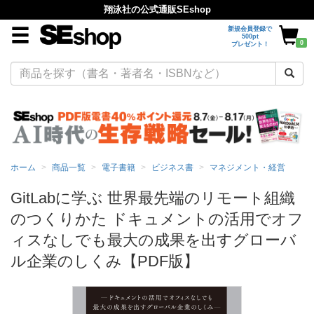
翔泳社の公式通販SEshop
新規会員登録で
500pt
0
プレゼント！
ホーム
商品一覧
電子書籍
ビジネス書
マネジメント・経営
GitLabに学ぶ 世界最先端のリモート組織
のつくりかた ドキュメントの活用でオフ
ィスなしでも最大の成果を出すグローバ
ル企業のしくみ【PDF版】