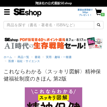
翔泳社の公式通販SEshop
新規会員登録で
500pt
0
プレゼント！
ホーム
商品一覧
書籍
実用・趣味・一般書
医療・福祉・サイエンス
これならわかる〈スッキリ図解〉精神保
健福祉制度のきほん 第2版