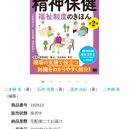
二本柳 覚
（著） ,
石井 佳葉
（著） ,
茂本 由紀
（著） ,
二本柳 覚
（編集）
商品番号
182810
販売状態
発売中
納品形態
宅配便にてお届け