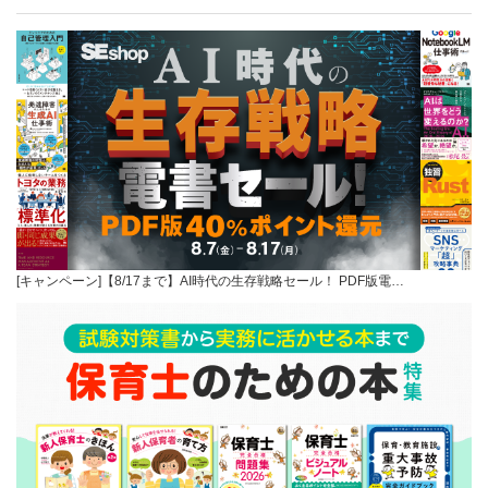
[キャンペーン]【8/17まで】AI時代の生存戦略セール！ PDF版電…