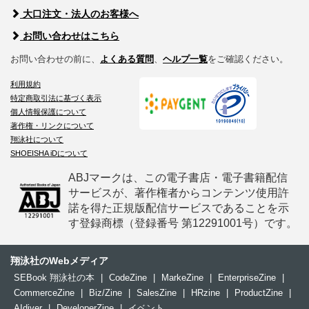
大口注文・法人のお客様へ
お問い合わせはこちら
お問い合わせの前に、
よくある質問
、
ヘルプ一覧
をご確認ください。
利用規約
特定商取引法に基づく表示
個人情報保護について
著作権・リンクについて
翔泳社について
SHOEISHA iDについて
ABJマークは、この電子書店・電子書籍配信
サービスが、著作権者からコンテンツ使用許
諾を得た正規版配信サービスであることを示
す登録商標（登録番号 第12291001号）です。
翔泳社のWebメディア
SEBook 翔泳社の本
|
CodeZine
|
MarkeZine
|
EnterpriseZine
|
CommerceZine
|
Biz/Zine
|
SalesZine
|
HRzine
|
ProductZine
|
AIdiver
|
DeveloperZine
|
イベント