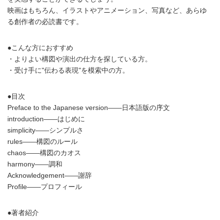
映画はもちろん、イラストやアニメーション、写真など、あらゆ
る創作者の必読書です。
●こんな方におすすめ
・よりよい構図や演出の仕方を探している方。
・受け手に"伝わる表現"を模索中の方。
●目次
Preface to the Japanese version――日本語版の序文
introduction――はじめに
simplicity――シンプルさ
rules――構図のルール
chaos――構図のカオス
harmony――調和
Acknowledgement――謝辞
Profile――プロフィール
●著者紹介