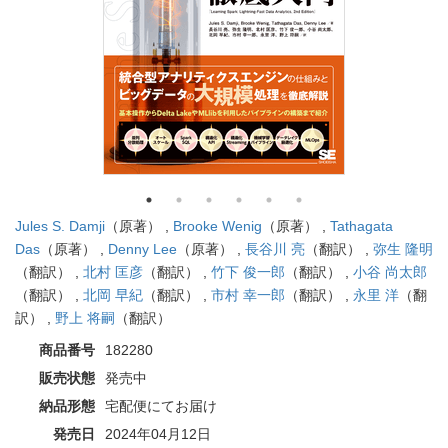
Jules S. Damji
（原著） ,
Brooke Wenig
（原著） ,
Tathagata
Das
（原著） ,
Denny Lee
（原著） ,
長谷川 亮
（翻訳） ,
弥生 隆明
（翻訳） ,
北村 匡彦
（翻訳） ,
竹下 俊一郎
（翻訳） ,
小谷 尚太郎
（翻訳） ,
北岡 早紀
（翻訳） ,
市村 幸一郎
（翻訳） ,
永里 洋
（翻
訳） ,
野上 将嗣
（翻訳）
商品番号
182280
販売状態
発売中
納品形態
宅配便にてお届け
発売日
2024年04月12日