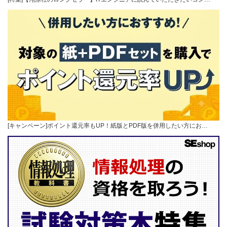
[キャンペーン]ポイント還元率もUP！紙版とPDF版を併用したい方にお…