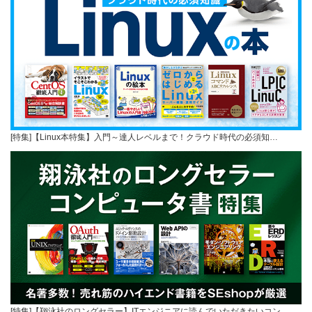
[特集]【Linux本特集】入門～達人レベルまで！クラウド時代の必須知…
[特集]【翔泳社のロングセラー】ITエンジニアに読んでいただきたいコン…