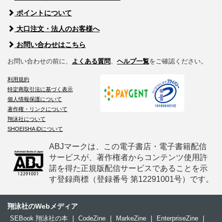
ポイントについて
大口注文・法人のお客様へ
お問い合わせはこちら
お問い合わせの前に、
よくある質問
、
ヘルプ一覧
をご確認ください。
利用規約
特定商取引法に基づく表示
個人情報保護について
著作権・リンクについて
翔泳社について
SHOEISHA iDについて
ABJマークは、この電子書店・電子書籍配信
サービスが、著作権者からコンテンツ使用許
諾を得た正規版配信サービスであることを示
す登録商標（登録番号 第12291001号）です。
翔泳社のWebメディア
SEBook 翔泳社の本
|
CodeZine
|
MarkeZine
|
EnterpriseZine
|