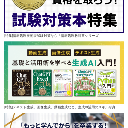
[特集]情報処理技術者試験対策なら「情報処理教科書シリーズ」
[特集]テキスト生成、画像生成、動画生成など、生成AI活用のスキルが身…