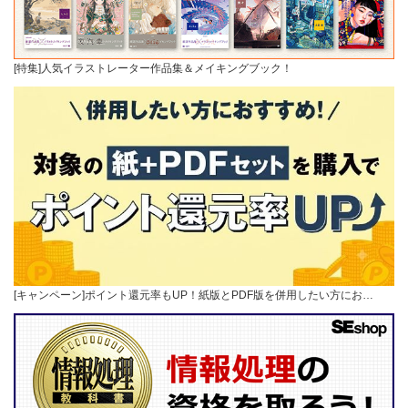
[特集]人気イラストレーター作品集＆メイキングブック！
[キャンペーン]ポイント還元率もUP！紙版とPDF版を併用したい方にお…