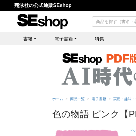
翔泳社の公式通販SEshop
書籍
電子書籍
特集
ホーム
商品一覧
電子書籍
実用・趣味・
色の物語 ピンク【P
ヘ