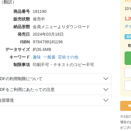
（翻訳）
10
商品番号
181190
1,2
販売状態
発売中
ポ
納品形態
会員メニューよりダウンロード
発売日
2024年03月18日
在
ISBN
9784798181196
データサイズ
約35.6MB
キーワード
趣味
一般書
芸術その他
制限事項
印刷不可・テキストのコピー不可
PDFの利用制限について
PDFをご利用にあたっての注意
推奨環境
※1点
場合の
がござ