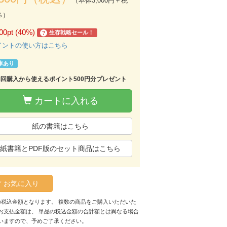
（本体3,000円＋税
％）
00pt (40%)
生存戦略セール！
?
イントの使い方はこちら
庫あり
初回購入から使えるポイント500円分プレゼント
カートに入れる
紙の書籍はこちら
紙書籍とPDF版のセット商品はこちら
お気に入り
の税込金額となります。 複数の商品をご購入いただいた
お支払金額は、 単品の税込金額の合計額とは異なる場合
いますので、予めご了承ください。