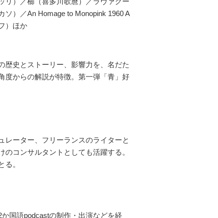
ッリ）／櫛（喜多川歌麿）／ラヴァクー
age to Monopink 1960 A
フ）ほか
の歴史とストーリー、影響力を、名だた
角度からの解説が特徴。第一弾「青」好
ュレーター、フリーランスのライターと
けのコンサルタントとしても活躍する。
とる。
語podcastの制作・出演などを経