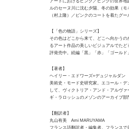
アートにおけるピンク／ピンクの世界地
ルのセーヌ川に沈む夕陽、冬の効果（モネ）／タ
（村上隆）／ピンクのコートを着たグー
【「色の物語」シリーズ】
その色はどこから来て、どこへ向かうの
るアート作品の美しいビジュアルでたど
評発売中。続編「黒」「赤」「ゴールド
【著者】
ヘイリー・エドワーズ=デュジャルダン
美術史・モード史研究家。エコール・デ
して、ヴィクトリア・アンド・アルヴァ
ギ・ラロッシュのメゾンのアーカイブ部
【翻訳者】
丸山有美 Ami MARUYAMA
フランス語翻訳者・編集者。フランスで日