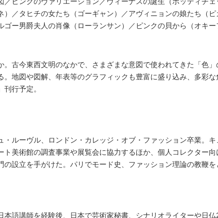
図／ピンクのヴァリエーション／ヴィーナスの誕生（ボッティチェ
ヒチの女たち（ゴーギャン）／アヴィニョンの娘たち（ピカソ）／An Hom
ルゴー男爵夫人の肖像（ローランサン）／ピンクの貝から（オキー
か。古今東西文明のなかで、さまざまな意図で使われてきた「色」
る。地図や図解、年表等のグラフィックも豊富に盛り込み、多彩な
」刊行予定。
ュ・ルーヴル、ロンドン・カレッジ・オブ・ファッション卒業。キ
ート美術館の調査事業や展覧会に協力するほか、個人コレクター向
門の設立を手がけた。パリでモード史、ファッション理論の教鞭を
本語講師を経験後、日本で芸術家秘書、シナリオライターや日仏2か国