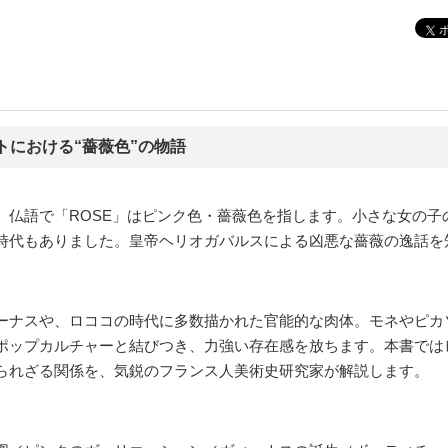
トにおける“薔薇色”の物語
。仏語で「ROSE」はピンク色・薔薇色を指します。小さな女の子
時代もありました。皇帝ヘリオガバルスによる凶悪な薔薇の逸話を
ーナスや、ロココの時代に多数描かれた官能的な肉体。モネやピカ
ポップカルチャーと結びつき、力強い存在感を放ちます。本書では
られざる関係を、気鋭のフランス人美術史研究家が解説します。