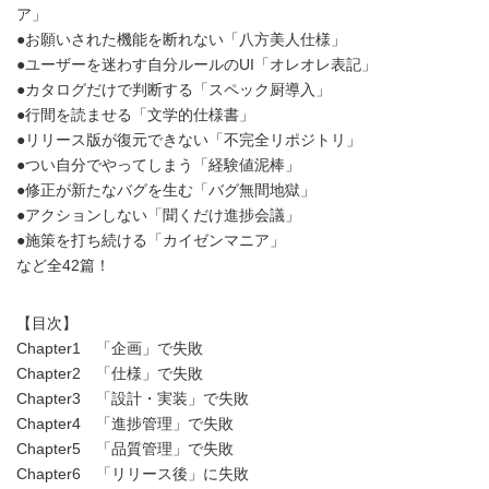
ア」
●お願いされた機能を断れない「八方美人仕様」
●ユーザーを迷わす自分ルールのUI「オレオレ表記」
●カタログだけで判断する「スペック厨導入」
●行間を読ませる「文学的仕様書」
●リリース版が復元できない「不完全リポジトリ」
●つい自分でやってしまう「経験値泥棒」
●修正が新たなバグを生む「バグ無間地獄」
●アクションしない「聞くだけ進捗会議」
●施策を打ち続ける「カイゼンマニア」
など全42篇！
【目次】
Chapter1 「企画」で失敗
Chapter2 「仕様」で失敗
Chapter3 「設計・実装」で失敗
Chapter4 「進捗管理」で失敗
Chapter5 「品質管理」で失敗
Chapter6 「リリース後」に失敗