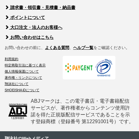
請求書・領収書・見積書・納品書
ポイントについて
大口注文・法人のお客様へ
お問い合わせはこちら
お問い合わせの前に、
よくある質問
、
ヘルプ一覧
をご確認ください。
利用規約
特定商取引法に基づく表示
個人情報保護について
著作権・リンクについて
翔泳社について
SHOEISHA iDについて
ABJマークは、この電子書店・電子書籍配信
サービスが、著作権者からコンテンツ使用許
諾を得た正規版配信サービスであることを示
す登録商標（登録番号 第12291001号）です。
翔泳社のWebメディア