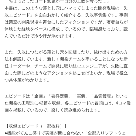
「ちょっとしたコード変更が一日分の工数を奪った…」
本書は、このような落とし穴にハマってしまった開発現場の「失
敗エピソード」を面白おかしく紹介する、失敗事例集です。事例
は架空の開発現場を舞台にしたフィクションですが、著者自らが
体験した経験をベースに構成しているので、臨場感たっぷり。読
んでいるだけで冷や汗が浮かびます。
また、失敗につながる落とし穴を回避したり、抜け出すための方
法も解説しています。新しく開発チームを率いることになった新
任リーダーや、チームで開発に取り組むエンジニアが、失敗に直
面した際にどのようなアクションを起こせばよいか、現場で役立
つ具体策がわかります。
エピソードは「企画」「要件定義」「実装」「品質管理」といっ
た開発の工程別に42篇を収録。各エピソードの冒頭には、4コマ漫
画を掲載しているので、楽しく読み進められます。
【収録エピソード（一部抜粋）】
●機能がてんこ盛りで実装が間に合わない「全部入りソフトウェ