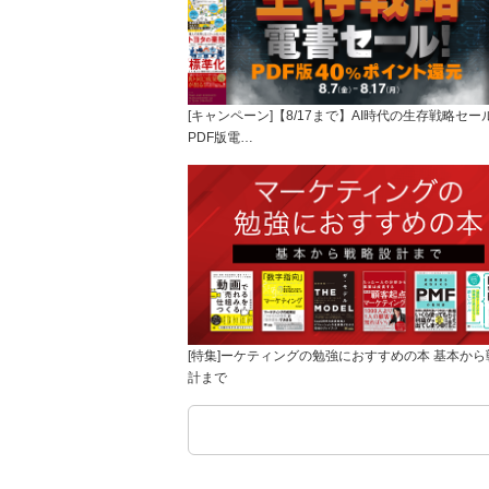
[キャンペーン]【8/17まで】AI時代の生存戦略セー
PDF版電…
[特集]ーケティングの勉強におすすめの本 基本から
計まで