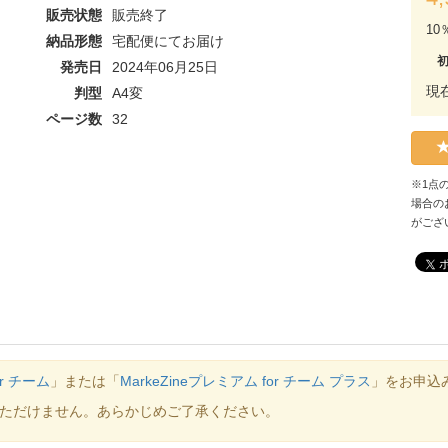
販売状態
販売終了
10
納品形態
宅配便にてお届け
発売日
2024年06月25日
現
判型
A4変
ページ数
32
※1点
場合の
がござ
or チーム
」または「
MarkeZineプレミアム for チーム プラス
」をお申込
ただけません。あらかじめご了承ください。