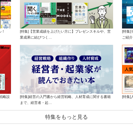
ル！
[特集]【営業成績を上げたい方に】プレゼンスキルや、営
[特集
業成果に結びつく…
ご紹介
戦略設
[特集]経営の入門書から経営戦略、人材育成に関する書籍
[特集
まで、経営者・起…
特集をもっと見る