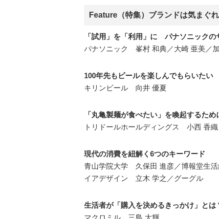
Feature（特集）ブランドは気ま
「試用」を「利用」に パナソニックの
パナソニック 峯村 和典／大崎 亜美／加
100年先もビールを楽しんでもらいたい
キリンビール 向井 優夏
「丸亀製麺が食べたい」を喚起するため
トリドールホールディングス 小西 香織
現代の消費を紐解く6つのキーワード
青山学院大学 久保田 進彦／博報堂生活総
イアデザイン 立木 学之／グーグル
生活者が「購入を決めるきっかけ」とは
マクロミル 三島 大輝