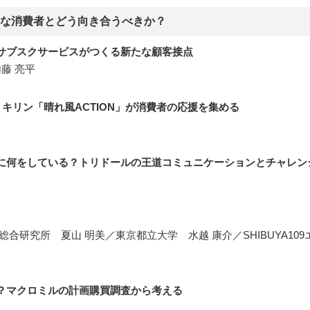
ぐれな消費者とどう向き合うべきか？
サブスクサービスがつくる新たな顧客接点
藤 亮平
 キリン「晴れ風ACTION」が消費者の応援を集める
に何をしている？トリドールの王道コミュニケーションとチャレン
合研究所 夏山 明美／東京都立大学 水越 康介／SHIBUYA10
？マクロミルの計画購買調査から考える