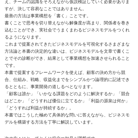
え、チームの認識をそろえながら仮説検証していく必要がありま
すが、決して容易なことではありません。
最善の方法は事業構想を「書く」ことです。
書くことで思考を切り替えながら解像度が高まり、関係者を巻き
込むことができ、実社会でうまくまわるビジネスモデルをつくれ
るようになります。
これまで提案されてきたビジネスモデルを可視化するさまざまな
方法論と本書の決定的な違いは、ビジネスモデルを文章で書くこ
とでその診断ができ、結果として事業構想を加速させられること
です。
本書で提案するフレームワークを使えば、顧客の決め方から競
合、仕組み、戦略、収益化までをシンプルかつ論理的に記述でき
るとともに、事業開発の道しるべとなります。
「顧客は誰か」「いかなる課題をどのように解決するか」「競合
はどこか」「どうすれば優位に立てるか」「利益の源泉は何か」
「どうすれば利益が持続するか」。
本書ではこうした極めて具体的な問いに答えながら、ビジネスモ
デルを構築する方法を丁寧に解説しています。