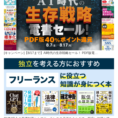
[キャンペーン]【8/17まで】AI時代の生存戦略セール！ PDF版電…