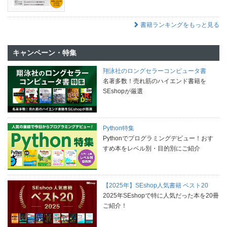
書籍ランキングをもっと見る
キャンペーン・特集
翔泳社のロングセラーコンピュータ書
名著多数！売れ筋のハイエンド書籍を
SEshopが厳選
Python特集
Pythonでプログラミングデビュー！おす
すめ本をレベル別・目的別にご紹介
【2025年】SEshop人気書籍 ベスト20
2025年SEshopで特に人気だった本を20冊
ご紹介！