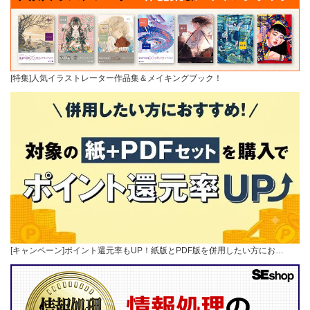
[特集]人気イラストレーター作品集＆メイキングブック！
[キャンペーン]ポイント還元率もUP！紙版とPDF版を併用したい方にお…