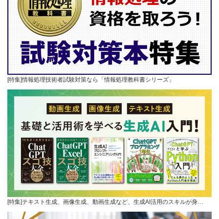
[特集]情報処理技術者試験対策なら「情報処理教科書シリーズ」
[特集]テキスト生成、画像生成、動画生成など、生成AI活用のスキルが身…