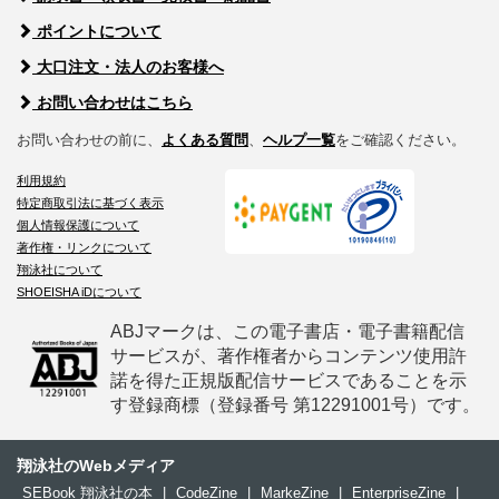
ポイントについて
大口注文・法人のお客様へ
お問い合わせはこちら
お問い合わせの前に、
よくある質問
、
ヘルプ一覧
をご確認ください。
利用規約
特定商取引法に基づく表示
個人情報保護について
著作権・リンクについて
翔泳社について
SHOEISHA iDについて
ABJマークは、この電子書店・電子書籍配信
サービスが、著作権者からコンテンツ使用許
諾を得た正規版配信サービスであることを示
す登録商標（登録番号 第12291001号）です。
翔泳社のWebメディア
SEBook 翔泳社の本
|
CodeZine
|
MarkeZine
|
EnterpriseZine
|