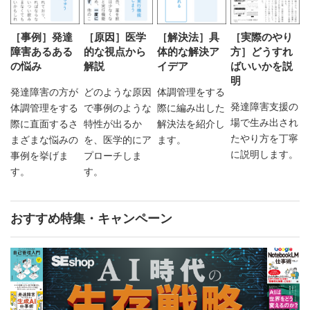
［事例］発達
［原因］医学
［解決法］具
［実際のやり
障害あるある
的な視点から
体的な解決ア
方］どうすれ
の悩み
解説
イデア
ばいいかを説
明
発達障害の方が
どのような原因
体調管理をする
発達障害支援の
体調管理をする
で事例のような
際に編み出した
場で生み出され
際に直面するさ
特性が出るか
解決法を紹介し
たやり方を丁寧
まざまな悩みの
を、医学的にア
ます。
に説明します。
事例を挙げま
プローチしま
す。
す。
おすすめ特集・キャンペーン