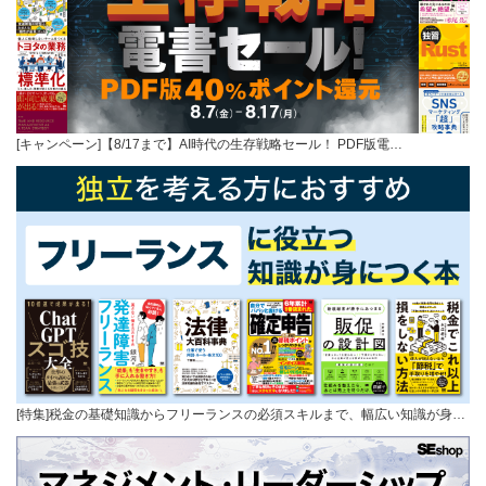
[キャンペーン]【8/17まで】AI時代の生存戦略セール！ PDF版電…
[特集]税金の基礎知識からフリーランスの必須スキルまで、幅広い知識が身…