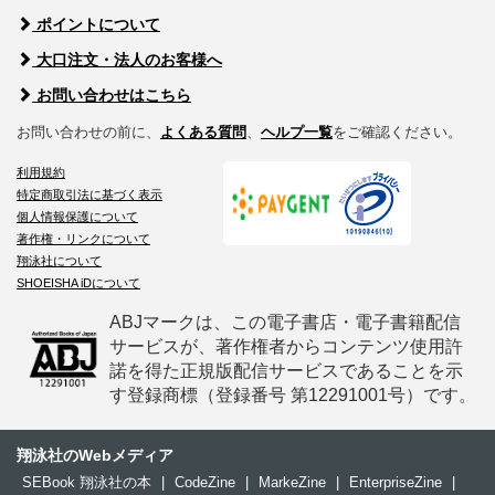
ポイントについて
大口注文・法人のお客様へ
お問い合わせはこちら
お問い合わせの前に、
よくある質問
、
ヘルプ一覧
をご確認ください。
利用規約
特定商取引法に基づく表示
個人情報保護について
著作権・リンクについて
翔泳社について
SHOEISHA iDについて
ABJマークは、この電子書店・電子書籍配信
サービスが、著作権者からコンテンツ使用許
諾を得た正規版配信サービスであることを示
す登録商標（登録番号 第12291001号）です。
翔泳社のWebメディア
SEBook 翔泳社の本
|
CodeZine
|
MarkeZine
|
EnterpriseZine
|