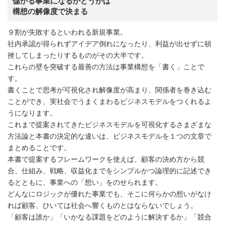
儲かる事業になるかどうかは
構想の解像度で決まる
９割が失敗するといわれる新規事業。
社内承認が得られずアイデア倒れになったり、利益が出せずに頓
挫してしまったりするものがその大半です。
これらの壁を突破する最善の方法は事業構想を「書く」ことで
す。
書くことで思考が可視化され解像度が高まり、関係者を巻き込む
ことができ、実社会でうまくまわるビジネスモデルをつくれるよ
うになります。
これまで提案されてきたビジネスモデルを可視化するさまざまな
方法論と本書の決定的な違いは、ビジネスモデルを１つの文章で
まとめることです。
本書で提案するフレームワークを使えば、顧客の決め方から競
合、仕組み、戦略、収益化までをシンプルかつ論理的に記述でき
るとともに、事業への「想い」をのせられます。
どんなにロジックが優れた事業でも、そこに何らかの想いがなけ
れば顧客、ひいては社会へ響くものとはならないでしょう。
「顧客は誰か」「いかなる課題をどのように解決するか」「競合