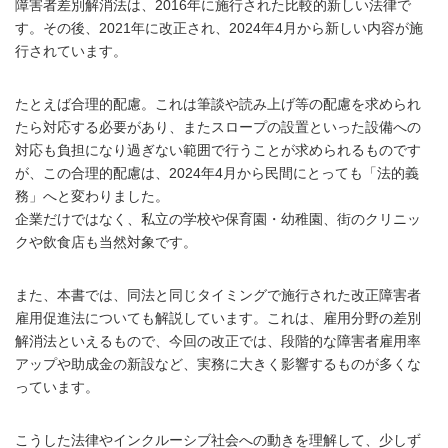
障害者差別解消法は、2016年に施行された比較的新しい法律で
す。その後、2021年に改正され、2024年4月から新しい内容が施
行されています。
たとえば合理的配慮。これは筆談や読み上げ等の配慮を求められ
たら対応する必要があり、またスロープの設置といった設備への
対応も負担になり過ぎない範囲で行うことが求められるものです
が、この合理的配慮は、2024年4月から民間にとっても「法的義
務」へと変わりました。
企業だけではなく、私立の学校や保育園・幼稚園、街のクリニッ
クや飲食店も当然対象です。
また、本書では、同法と同じタイミングで施行された改正障害者
雇用促進法についても解説しています。これは、雇用分野の差別
解消法といえるもので、今回の改正では、段階的な障害者雇用率
アップや助成金の新設など、実務に大きく影響するものが多くな
っています。
こうした法律やインクルーシブ社会への動きを理解して、少しず