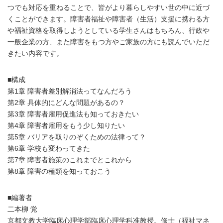
つでも対応を重ねることで、皆がより暮らしやすい世の中に近づ
くことができます。障害者福祉や障害者（生活）支援に携わる方
や福祉資格を取得しようとしている学生さんはもちろん、行政や
一般企業の方、また障害をもつ方やご家族の方にも読んでいただ
きたい内容です。
■構成
第1章 障害者差別解消法ってなんだろう
第2章 具体的にどんな問題があるの？
第3章 障害者雇用促進法も知っておきたい
第4章 障害者雇用をもう少し知りたい
第5章 バリアを取りのぞくための法律って？
第6章 学校も変わってきた
第7章 障害者施策のこれまでとこれから
第8章 障害の種類を知っておこう
■編著者
二本柳 覚
京都文教大学臨床心理学部臨床心理学科准教授。修士（福祉マネ