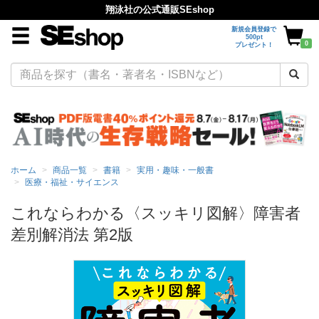
翔泳社の公式通販SEshop
新規会員登録で
500pt
0
プレゼント！
ホーム
商品一覧
書籍
実用・趣味・一般書
医療・福祉・サイエンス
これならわかる〈スッキリ図解〉障害者
差別解消法 第2版