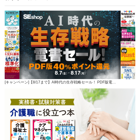
[キャンペーン]【8/17まで】AI時代の生存戦略セール！ PDF版電…