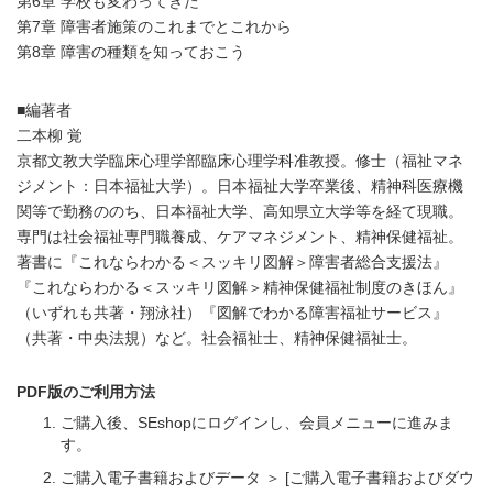
第6章 学校も変わってきた
第7章 障害者施策のこれまでとこれから
第8章 障害の種類を知っておこう
■編著者
二本柳 覚
京都文教大学臨床心理学部臨床心理学科准教授。修士（福祉マネ
ジメント：日本福祉大学）。日本福祉大学卒業後、精神科医療機
関等で勤務ののち、日本福祉大学、高知県立大学等を経て現職。
専門は社会福祉専門職養成、ケアマネジメント、精神保健福祉。
著書に『これならわかる＜スッキリ図解＞障害者総合支援法』
『これならわかる＜スッキリ図解＞精神保健福祉制度のきほん』
（いずれも共著・翔泳社）『図解でわかる障害福祉サービス』
（共著・中央法規）など。社会福祉士、精神保健福祉士。
PDF版のご利用方法
ご購入後、SEshopにログインし、会員メニューに進みま
す。
ご購入電子書籍およびデータ ＞ [ご購入電子書籍およびダウ