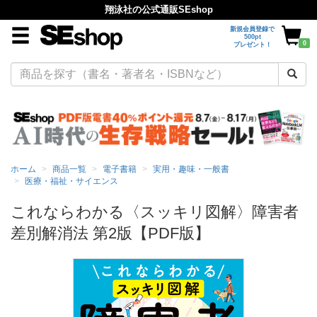
翔泳社の公式通販SEshop
新規会員登録で
500pt
0
プレゼント！
ホーム
商品一覧
電子書籍
実用・趣味・一般書
医療・福祉・サイエンス
これならわかる〈スッキリ図解〉障害者
差別解消法 第2版【PDF版】