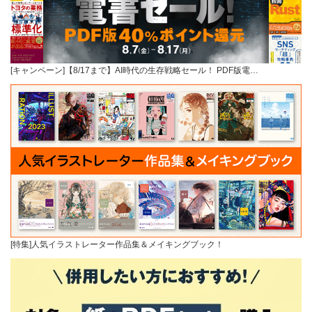
[キャンペーン]【8/17まで】AI時代の生存戦略セール！ PDF版電…
[特集]人気イラストレーター作品集＆メイキングブック！