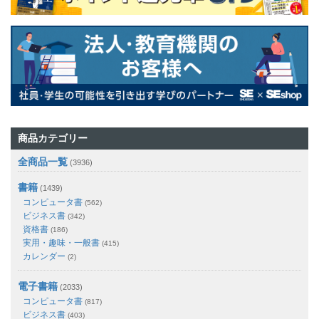
商品カテゴリー
全商品一覧
(3936)
書籍
(1439)
コンピュータ書
(562)
ビジネス書
(342)
資格書
(186)
実用・趣味・一般書
(415)
カレンダー
(2)
電子書籍
(2033)
コンピュータ書
(817)
ビジネス書
(403)