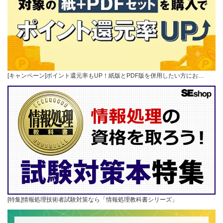
[キャンペーン]ポイント還元率もUP！紙版とPDF版を併用したい方にお…
[特集]情報処理技術者試験対策なら「情報処理教科書シリーズ」