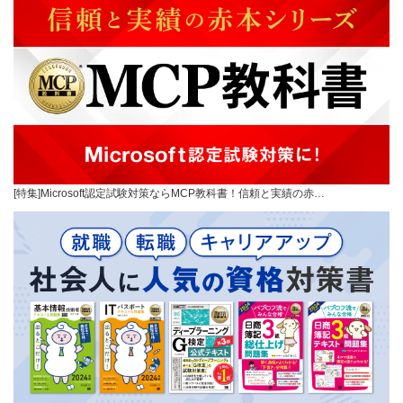
[特集]Microsoft認定試験対策ならMCP教科書！信頼と実績の赤…