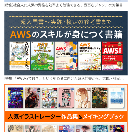
[特集]社会人に人気の資格を効率よく勉強できる、豊富なジャンルの対策書…
[特集]「AWSって何？」という初心者に向けた超入門書から、実践・検定…