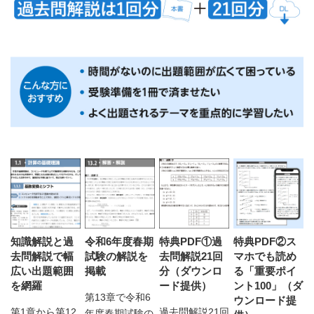
知識解説と過
令和6年度春期
特典PDF①過
特典PDF②ス
去問解説で幅
試験の解説を
去問解説21回
マホでも読め
広い出題範囲
掲載
分（ダウンロ
る「重要ポイ
を網羅
ード提供）
ント100」（ダ
第13章で令和6
ウンロード提
第1章から第12
過去問解説21回
年度春期試験の