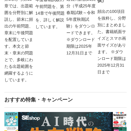
供）
章では、出題範
分（平成25年度
午前問題を、第
頻出の100項目
囲を分野別に解
春期試験～令和
14章で午後問題
を抜粋し、分野
説し、節末に頻
5年度秋期試
を、詳しく解説
別にまとめまし
出の午前問題、
験）をダウンロ
しています。
た。書籍紙面サ
章末に午後問題
ードできます。
イズとスマホ画
を配置していま
※ダウンロード
面サイズがあり
す。本文と節
期限は2025年
ます。 ※ダウ
末・章末の問題
12月31日まで
ンロード期限は
とで、多岐にわ
2025年12月31
たる出題範囲を
日まで
網羅するように
しています。
おすすめ特集・キャンペーン