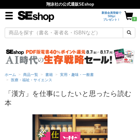
翔泳社の公式通販SEshop
新規会員登録で
500pt
0
プレゼント！
ホーム
商品一覧
書籍
実用・趣味・一般書
医療・福祉・サイエンス
「漢方」を仕事にしたいと思ったら読む
本