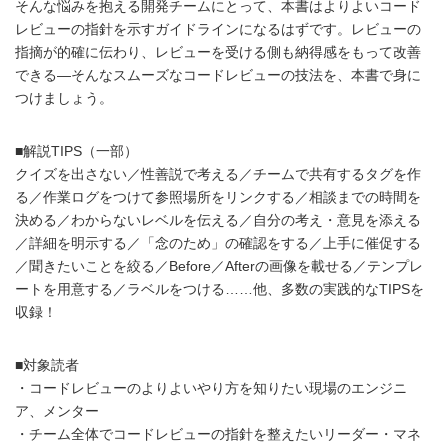
そんな悩みを抱える開発チームにとって、本書はよりよいコード
レビューの指針を示すガイドラインになるはずです。レビューの
指摘が的確に伝わり、レビューを受ける側も納得感をもって改善
できる―そんなスムーズなコードレビューの技法を、本書で身に
つけましょう。
■解説TIPS（一部）
クイズを出さない／性善説で考える／チームで共有するタグを作
る／作業ログをつけて参照場所をリンクする／相談までの時間を
決める／わからないレベルを伝える／自分の考え・意見を添える
／詳細を明示する／「念のため」の確認をする／上手に催促する
／聞きたいことを絞る／Before／Afterの画像を載せる／テンプレ
ートを用意する／ラベルをつける……他、多数の実践的なTIPSを
収録！
■対象読者
・コードレビューのよりよいやり方を知りたい現場のエンジニ
ア、メンター
・チーム全体でコードレビューの指針を整えたいリーダー・マネ