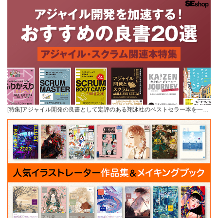
[特集]アジャイル開発の良書として定評のある翔泳社のベストセラー本を一…