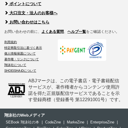
ポイントについて
大口注文・法人のお客様へ
お問い合わせはこちら
お問い合わせの前に、
よくある質問
、
ヘルプ一覧
をご確認ください。
利用規約
特定商取引法に基づく表示
個人情報保護について
著作権・リンクについて
翔泳社について
SHOEISHA iDについて
ABJマークは、この電子書店・電子書籍配信
サービスが、著作権者からコンテンツ使用許
諾を得た正規版配信サービスであることを示
す登録商標（登録番号 第12291001号）です。
翔泳社のWebメディア
SEBook 翔泳社の本
|
CodeZine
|
MarkeZine
|
EnterpriseZine
|