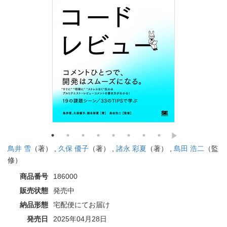
鳥井 雪
（著） ,
久保 優子
（著） ,
諸永 彩夏
（著） ,
島田 浩二
（監
修）
商品番号
186000
販売状態
発売中
納品形態
宅配便にてお届け
発売日
2025年04月28日