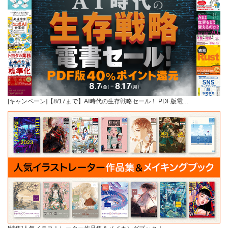
[キャンペーン]【8/17まで】AI時代の生存戦略セール！ PDF版電…