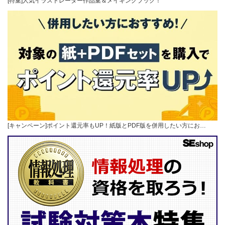
[特集]人気イラストレーター作品集＆メイキングブック！
[キャンペーン]ポイント還元率もUP！紙版とPDF版を併用したい方にお…