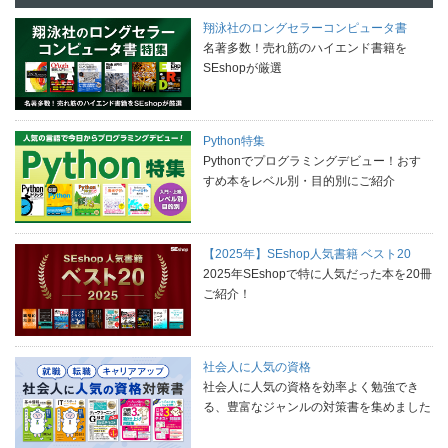
翔泳社のロングセラーコンピュータ書
名著多数！売れ筋のハイエンド書籍を
SEshopが厳選
Python特集
Pythonでプログラミングデビュー！おす
すめ本をレベル別・目的別にご紹介
【2025年】SEshop人気書籍 ベスト20
2025年SEshopで特に人気だった本を20冊
ご紹介！
社会人に人気の資格
社会人に人気の資格を効率よく勉強でき
る、豊富なジャンルの対策書を集めました