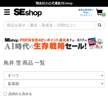
翔泳社の公式通販SEshop
新規会員登録で
500pt
0
プレゼント！
鳥井 雪 商品 一覧
品切れも含める