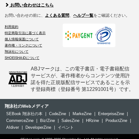
お問い合わせはこちら
お問い合わせの前に、
よくある質問
、
ヘルプ一覧
をご確認ください。
利用規約
特定商取引法に基づく表示
個人情報保護について
著作権・リンクについて
翔泳社について
SHOEISHA iDについて
ABJマークは、この電子書店・電子書籍配信
サービスが、著作権者からコンテンツ使用許
諾を得た正規版配信サービスであることを示
す登録商標（登録番号 第12291001号）です。
翔泳社のWebメディア
SEBook 翔泳社の本
|
CodeZine
|
MarkeZine
|
EnterpriseZine
|
CommerceZine
|
Biz/Zine
|
SalesZine
|
HRzine
|
ProductZine
|
AIdiver
|
DeveloperZine
|
イベント