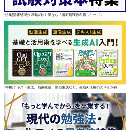
[特集]情報処理技術者試験対策なら「情報処理教科書シリーズ」
[特集]テキスト生成、画像生成、動画生成など、生成AI活用のスキルが身…