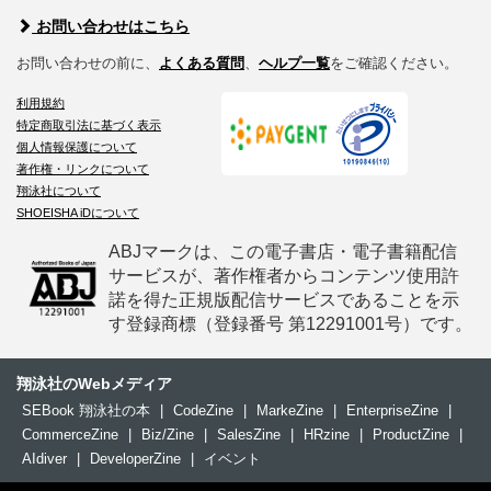
お問い合わせはこちら
お問い合わせの前に、
よくある質問
、
ヘルプ一覧
をご確認ください。
利用規約
特定商取引法に基づく表示
個人情報保護について
著作権・リンクについて
翔泳社について
SHOEISHA iDについて
ABJマークは、この電子書店・電子書籍配信
サービスが、著作権者からコンテンツ使用許
諾を得た正規版配信サービスであることを示
す登録商標（登録番号 第12291001号）です。
翔泳社のWebメディア
SEBook 翔泳社の本
|
CodeZine
|
MarkeZine
|
EnterpriseZine
|
CommerceZine
|
Biz/Zine
|
SalesZine
|
HRzine
|
ProductZine
|
AIdiver
|
DeveloperZine
|
イベント