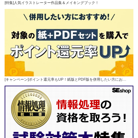
[特集]人気イラストレーター作品集＆メイキングブック！
[キャンペーン]ポイント還元率もUP！紙版とPDF版を併用したい方にお…