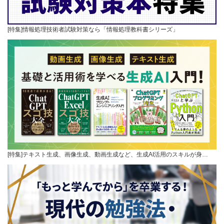
[特集]情報処理技術者試験対策なら「情報処理教科書シリーズ」
[特集]テキスト生成、画像生成、動画生成など、生成AI活用のスキルが身…