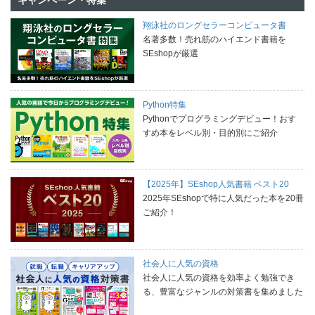
翔泳社のロングセラーコンピュータ書
名著多数！売れ筋のハイエンド書籍を
SEshopが厳選
Python特集
Pythonでプログラミングデビュー！おす
すめ本をレベル別・目的別にご紹介
【2025年】SEshop人気書籍 ベスト20
2025年SEshopで特に人気だった本を20冊
ご紹介！
社会人に人気の資格
社会人に人気の資格を効率よく勉強でき
る、豊富なジャンルの対策書を集めました