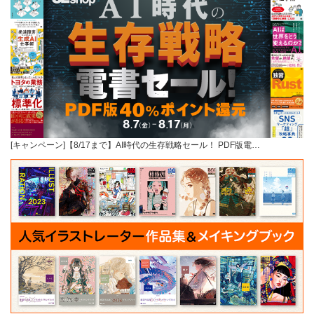
[キャンペーン]【8/17まで】AI時代の生存戦略セール！ PDF版電…