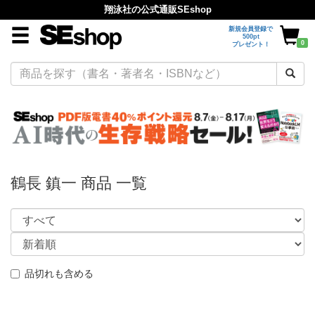
翔泳社の公式通販SEshop
新規会員登録で
500pt
0
プレゼント！
鶴長 鎮一 商品 一覧
品切れも含める