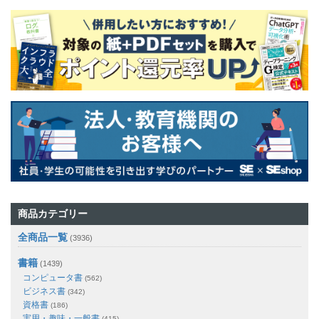
商品カテゴリー
全商品一覧
(3936)
書籍
(1439)
コンピュータ書
(562)
ビジネス書
(342)
資格書
(186)
実用・趣味・一般書
(415)