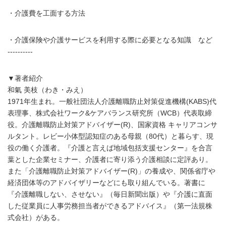
・介護費を工面する方法
・介護保険や介護サービスを利用する際に必要となる知識 など
----------
▼著者紹介
和氣 美枝（わき・みえ）
1971年生まれ。一般社団法人介護離職防止対策促進機構(KABS)代
表理事、株式会社ワーク&ケアバランス研究所（WCB）代表取締
役。介護離職防止対策アドバイザー(R)、国家資格 キャリアコンサ
ルタント。レビー小体型認知症のある母親（80代）と暮らす、現
役の働く介護者。『介護と言えば地域包括支援センター』を合言
葉とした企業セミナー、介護者に寄り添う介護相談に定評あり。
また「介護離職防止対策アドバイザー(R)」の養成や、関係省庁や
経済団体等のアドバイザリーなどにも取り組んでいる。著書に
『介護離職しない、させない』（毎日新聞出版）や『介護に直面
した従業員に人事労務担当者ができるアドバイス』（第一法規株
式会社）がある。