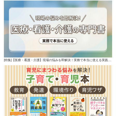
[特集]【医療・看護・介護】現場の悩みを即解決！実務で本当に使える実践…