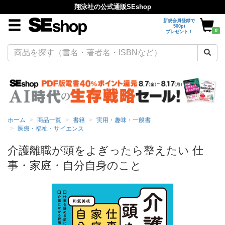
翔泳社の公式通販SEshop
新規会員登録で
500pt
0
プレゼント！
ホーム
商品一覧
書籍
実用・趣味・一般書
医療・福祉・サイエンス
介護離職が頭をよぎったら整えたい 仕
事・家庭・自分自身のこと