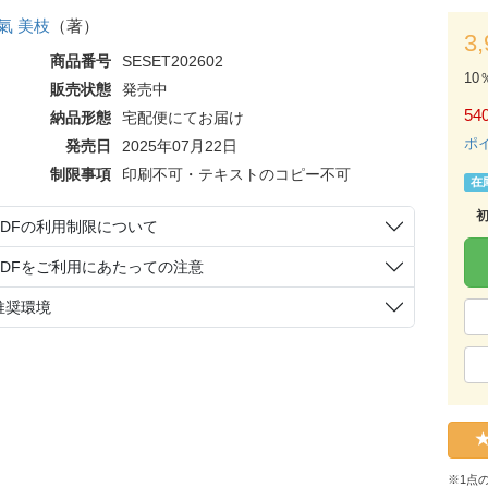
氣 美枝
（著）
3
商品番号
SESET202602
10
販売状態
発売中
54
納品形態
宅配便にてお届け
ポ
発売日
2025年07月22日
制限事項
印刷不可・テキストのコピー不可
在
PDFの利用制限について
PDFをご利用にあたっての注意
推奨環境
※1点