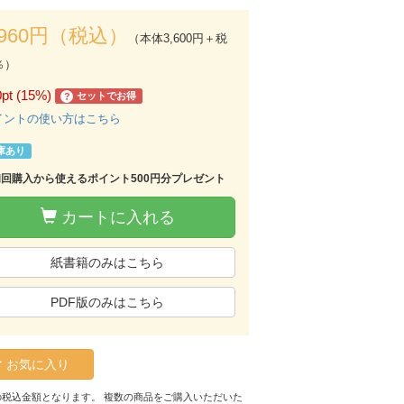
,960円（税込）
（本体3,600円＋税
％）
0pt (15%)
セットでお得
?
イントの使い方はこちら
庫あり
初回購入から使えるポイント500円分プレゼント
カートに入れる
紙書籍のみはこちら
PDF版のみはこちら
お気に入り
の税込金額となります。 複数の商品をご購入いただいた