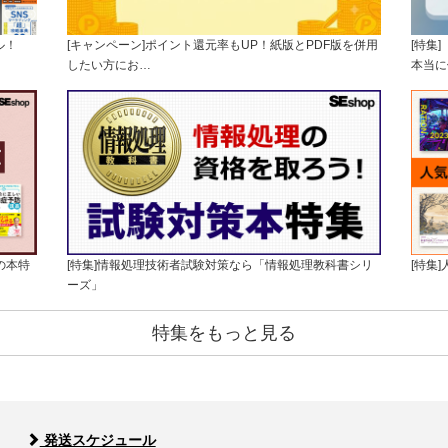
ル！
[キャンペーン]ポイント還元率もUP！紙版とPDF版を併用
[特集
したい方にお…
本当に
の本特
[特集]情報処理技術者試験対策なら「情報処理教科書シリ
[特集
ーズ」
特集をもっと見る
発送スケジュール